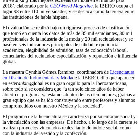
En el
ranking
‘Las mejores escuelas de moda en el mundo para
2018’, elaborado por la
CEOWorld Magazine
, la IBERO ocupa el
lugar 98 entre 110 universidades, y se destaca como la tercera entre
las instituciones de habla hispana.
El evaluación se realizó bajo un riguroso proceso de clasificación
que tomó en cuenta los datos de más de 35 mil estudiantes, 30 mil
profesionales de la industria de la moda y 20 mil reclutadores; y se
basó en seis indicadores principales de calidad: experiencia
académica, elegibilidad de admisión, tasa de colocación laboral,
comentarios del reclutador, especialización, y reputación e influencia
global.
La maestra Cynthia Gómez Ramírez, coordinadora de
Licenciatura
en Diseño de Indumentaria y Moda
de la IBERO, dijo que aparecer
en este
ranking
global es un gran orgullo para la Iberoamericana,
sobre todo si se considera que “a tan solo cinco años de haber
abierto el programa ya estamos dentro de las cien mejores; gracias al
gran equipo que se ha ido construyendo entre profesores y alumnos
comprometidos con nuestro México y la sociedad”.
El programa de la licenciatura se caracteriza por su enfoque social y
la vinculación con las empresas. De hecho, a lo largo de la carrera se
realizan proyectos vinculados reales, tanto de índole social, como
con la industria del vestido y la confección.