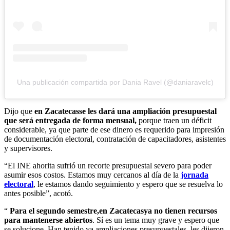
Una publicación compartida por Dania Ravel (@daniaravelc)
Dijo que
en Zacatecas
se les dará una ampliación presupuestal
que será entregada de forma mensual,
porque traen un déficit
considerable, ya que parte de ese dinero es requerido para impresión
de documentación electoral, contratación de capacitadores, asistentes
y supervisores.
“El INE ahorita sufrió un recorte presupuestal severo para poder
asumir esos costos. Estamos muy cercanos al día de la
jornada
electoral
, le estamos dando seguimiento y espero que se resuelva lo
antes posible”, acotó.
“
Para el segundo semestre,
en Zacatecas
ya no tienen recursos
para mantenerse abiertos
. Sí es un tema muy grave y espero que
se solucione. Han tenido ya ampliaciones presupuestales, les dijeron