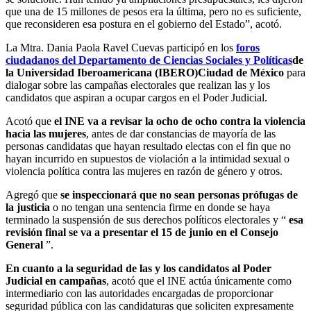
que una de 15 millones de pesos era la última, pero no es suficiente,
que reconsideren esa postura en el gobierno del Estado”, acotó.
La Mtra. Dania Paola Ravel Cuevas participó en los
foros
ciudadanos del Departamento de Ciencias Sociales y Políticas
de
la Universidad Iberoamericana (IBERO)
Ciudad de México
para
dialogar sobre las campañas electorales que realizan las y los
candidatos que aspiran a ocupar cargos en el Poder Judicial.
Acotó que
el INE va a revisar la ocho de ocho contra la violencia
hacia las mujeres
, antes de dar constancias de mayoría de las
personas candidatas que hayan resultado electas con el fin que no
hayan incurrido en supuestos de violación a la intimidad sexual o
violencia política contra las mujeres en razón de género y otros.
Agregó que
se inspeccionará que no sean personas prófugas de
la justicia
o no tengan una sentencia firme en donde se haya
terminado la suspensión de sus derechos políticos electorales y “
esa
revisión final se va a presentar el 15 de junio en el Consejo
General
”.
En cuanto a la seguridad de las y los candidatos al Poder
Judicial en campañas
, acotó que el INE actúa únicamente como
intermediario con las autoridades encargadas de proporcionar
seguridad pública con las candidaturas que soliciten expresamente