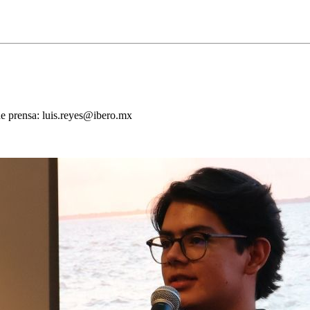
de prensa: luis.reyes@ibero.mx