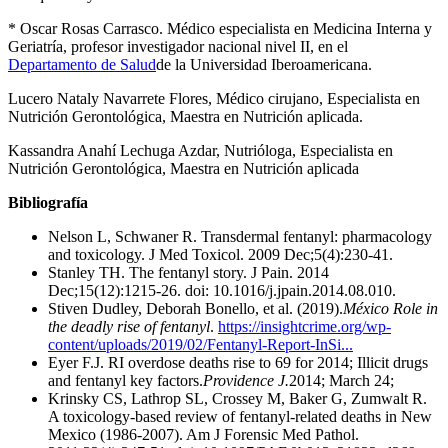
* Oscar Rosas Carrasco. Médico especialista en Medicina Interna y
Geriatría, profesor investigador nacional nivel II, en el
Departamento de Salud
de la Universidad Iberoamericana.
Lucero Nataly Navarrete Flores, Médico cirujano, Especialista en
Nutrición Gerontológica, Maestra en Nutrición aplicada.
Kassandra Anahí Lechuga Azdar, Nutrióloga, Especialista en
Nutrición Gerontológica, Maestra en Nutrición aplicada
Bibliografía
Nelson L, Schwaner R. Transdermal fentanyl: pharmacology
and toxicology. J Med Toxicol. 2009 Dec;5(4):230-41.
Stanley TH. The fentanyl story. J Pain. 2014
Dec;15(12):1215-26. doi: 10.1016/j.jpain.2014.08.010.
Stiven Dudley, Deborah Bonello, et al. (2019).
México Role in
the deadly rise of fentanyl
.
https://insightcrime.org/wp-
content/uploads/2019/02/Fentanyl-Report-InSi...
Eyer F.J. RI overdose deaths rise to 69 for 2014; Illicit drugs
and fentanyl key factors.
Providence J.
2014; March 24;
Krinsky CS, Lathrop SL, Crossey M, Baker G, Zumwalt R.
A toxicology-based review of fentanyl-related deaths in New
Mexico (1986-2007). Am J Forensic Med Pathol.