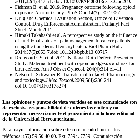
2011;32(4):347-51. doi: 10.1097/PAF.0b013e31822ad269.
Fishman B, et al. 2019. Pregnancy outcome following opioid
exposure: A cohort study. PLoS One 14(7): e0219061.
Drug and Chemical Evaluation Section, Office of Diversion
Control, Drug Enforcement Administration. Fentanyl Fact
Sheet. March 2015.
Hiroaki Takahashi et al. A retrospective study on the influence
of nutritional status on pain management in cancer patients
using the transdermal fentanyl patch. Biol Pharm Bull.
2014;37(5):853-7.doi: 10.1248/bpb.b13-00717.
Broussard CS, et al. 2011. National Birth Defects Prevention
Study: Maternal treatment with opioid analgesics and risk for
birth defects. Am J Obstet Gynecol. 204(4):314.e1–11.
Nelson L, Schwaner R. Transdermal fentanyl: Pharmacology
and toxicology.
J Med Toxicol.
2009;5(4):230-241.
doi:10.1007/BF03178274.
Las opiniones y puntos de vista vertidos en este comunicado son
de exclusiva responsabilidad de quienes los emiten y no
representan necesariamente el pensamiento ni la línea editorial
de la Universidad Iberoamericana.
Para mayor información sobre este comunicado llamar a los
teléfonos: (55) 59 50 40 00, Ext. 7594, 7759 Comunicación