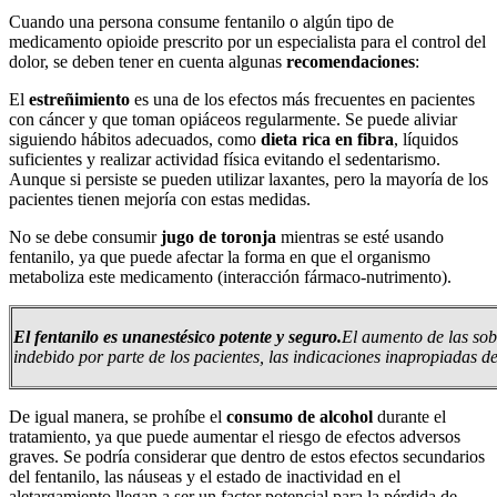
Cuando una persona consume fentanilo o algún tipo de
medicamento opioide prescrito por un especialista para el control del
dolor, se deben tener en cuenta algunas
recomendaciones
:
El
estreñimiento
es una de los efectos más frecuentes en pacientes
con cáncer y que toman opiáceos regularmente. Se puede aliviar
siguiendo hábitos adecuados, como
dieta rica en fibra
, líquidos
suficientes y realizar actividad física evitando el sedentarismo.
Aunque si persiste se pueden utilizar laxantes, pero la mayoría de los
pacientes tienen mejoría con estas medidas.
No se debe consumir
jugo de toronja
mientras se esté usando
fentanilo, ya que puede afectar la forma en que el organismo
metaboliza este medicamento (interacción fármaco-nutrimento).
El fentanilo es un
anestésico potente y seguro.
El aumento de las sob
indebido por parte de los pacientes, las indicaciones inapropiadas de 
De igual manera, se prohíbe el
consumo de alcohol
durante el
tratamiento, ya que puede aumentar el riesgo de efectos adversos
graves. Se podría considerar que dentro de estos efectos secundarios
del fentanilo, las náuseas y el estado de inactividad en el
aletargamiento llegan a ser un factor potencial para la pérdida de