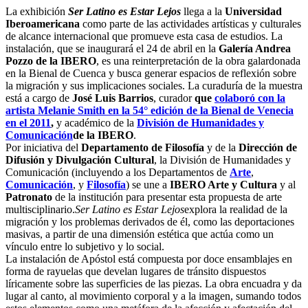
La exhibición
Ser Latino es Estar Lejos
llega a la
Universidad
Iberoamericana
como parte de las actividades artísticas y culturales
de alcance internacional que promueve esta casa de estudios. La
instalación, que se inaugurará el 24 de abril en la
Galería Andrea
Pozzo de la IBERO
, es una reinterpretación de la obra galardonada
en la Bienal de Cuenca y busca generar espacios de reflexión sobre
la migración y sus implicaciones sociales. La curaduría de la muestra
está a cargo de
José Luis Barrios
, curador
que
colaboró con la
artista Melanie Smith en la 54° edición de la Bienal de Venecia
en el 2011
,
y académico de la
División de Humanidades y
Comunicación
de la IBERO
.
Por iniciativa del
Departamento de Filosofía
y de la
Dirección de
Difusión y Divulgación Cultural
, la División de Humanidades y
Comunicación (incluyendo a los Departamentos de
Arte
,
Comunicación
, y
Filosofía
) se une a
IBERO Arte y Cultura
y al
Patronato
de la institución para presentar esta propuesta de arte
multisciplinario.
Ser Latino es Estar Lejos
explora la realidad de la
migración y los problemas derivados de él, como las deportaciones
masivas, a partir de una dimensión estética que actúa como un
vínculo entre lo subjetivo y lo social.
La instalación de Apóstol está compuesta por doce ensamblajes en
forma de rayuelas que develan lugares de tránsito dispuestos
líricamente sobre las superficies de las piezas. La obra encuadra y da
lugar al canto, al movimiento corporal y a la imagen, sumando todos