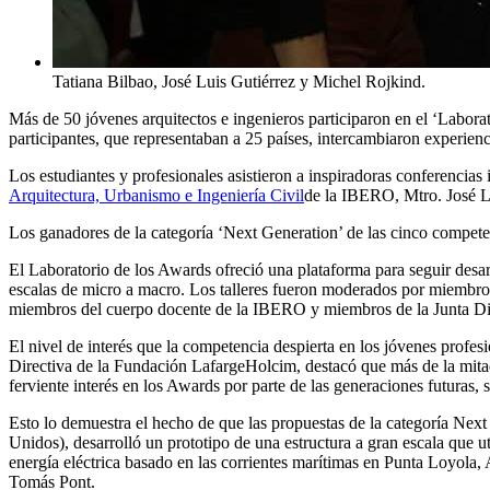
Tatiana Bilbao, José Luis Gutiérrez y Michel Rojkind.
Más de 50 jóvenes arquitectos e ingenieros participaron en el ‘Labo
participantes, que representaban a 25 países, intercambiaron experienci
Los estudiantes y profesionales asistieron a inspiradoras conferencia
Arquitectura, Urbanismo e Ingeniería Civil
de la IBERO, Mtro. José L
Los ganadores de la categoría ‘Next Generation’ de las cinco compet
El Laboratorio de los Awards ofreció una plataforma para seguir desar
escalas de micro a macro. Los talleres fueron moderados por miemb
miembros del cuerpo docente de la IBERO y miembros de la Junta Dir
El nivel de interés que la competencia despierta en los jóvenes prof
Directiva de la Fundación LafargeHolcim, destacó que más de la mitad
ferviente interés en los Awards por parte de las generaciones futuras
Esto lo demuestra el hecho de que las propuestas de la categoría Nex
Unidos), desarrolló un prototipo de una estructura a gran escala que u
energía eléctrica basado en las corrientes marítimas en Punta Loyola,
Tomás Pont.