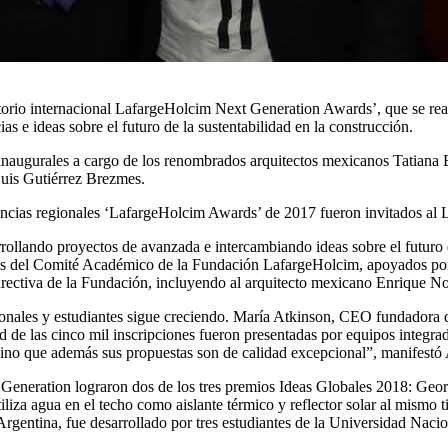
ratorio internacional LafargeHolcim Next Generation Awards’, que se r
as e ideas sobre el futuro de la sustentabilidad en la construcción.
s inaugurales a cargo de los renombrados arquitectos mexicanos Tatiana 
uis Gutiérrez Brezmes.
encias regionales ‘LafargeHolcim Awards’ de 2017 fueron invitados al 
rollando proyectos de avanzada e intercambiando ideas sobre el futuro de
ros del Comité Académico de la Fundación LafargeHolcim, apoyados po
ectiva de la Fundación, incluyendo al arquitecto mexicano Enrique No
esionales y estudiantes sigue creciendo. María Atkinson, CEO fundadora
 de las cinco mil inscripciones fueron presentadas por equipos integra
, sino que además sus propuestas son de calidad excepcional”, manifestó
t Generation lograron dos de los tres premios Ideas Globales 2018: Geo
tiliza agua en el techo como aislante térmico y reflector solar al mismo 
 Argentina, fue desarrollado por tres estudiantes de la Universidad Na