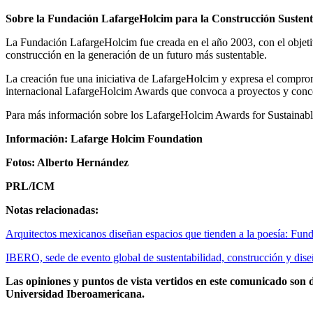
Sobre la Fundación LafargeHolcim para la Construcción Sustent
La Fundación LafargeHolcim fue creada en el año 2003, con el objetivo d
construcción en la generación de un futuro más sustentable.
La creación fue una iniciativa de LafargeHolcim y expresa el compromi
internacional LafargeHolcim Awards que convoca a proyectos y concep
Para más información sobre los LafargeHolcim Awards for Sustainable
Información: Lafarge Holcim Foundation
Fotos: Alberto Hernández
PRL/ICM
Notas relacionadas:
Arquitectos mexicanos diseñan espacios que tienden a la poesía: Fu
IBERO, sede de evento global de sustentabilidad, construcción y dise
Las opiniones y puntos de vista vertidos en este comunicado son d
Universidad Iberoamericana.