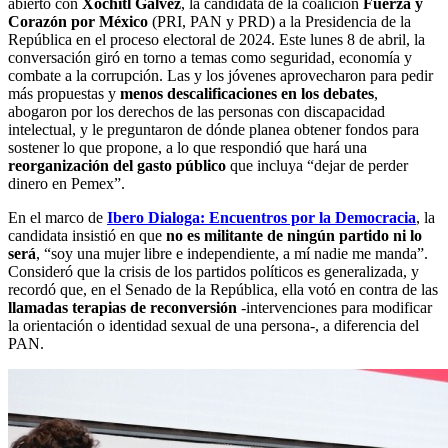
abierto con
Xóchitl Gálvez
, la candidata de la coalición
Fuerza y
Corazón por México
(PRI, PAN y PRD) a la Presidencia de la
República en el proceso electoral de 2024. Este lunes 8 de abril, la
conversación giró en torno a temas como seguridad, economía y
combate a la corrupción. Las y los jóvenes aprovecharon para pedir
más propuestas y
menos descalificaciones en los debates
,
abogaron por los derechos de las personas con discapacidad
intelectual, y le preguntaron de dónde planea obtener fondos para
sostener lo que propone, a lo que respondió que hará una
reorganización del gasto público
que incluya “dejar de perder
dinero en Pemex”.
En el marco de
Ibero Dialoga: Encuentros por la Democracia
, la
candidata insistió en que
no es militante de ningún partido ni lo
será
, “soy una mujer libre e independiente, a mí nadie me manda”.
Consideró que la crisis de los partidos políticos es generalizada, y
recordó que, en el Senado de la República, ella votó en contra de las
llamadas terapias de reconversión
-intervenciones para modificar
la orientación o identidad sexual de una persona-, a diferencia del
PAN.