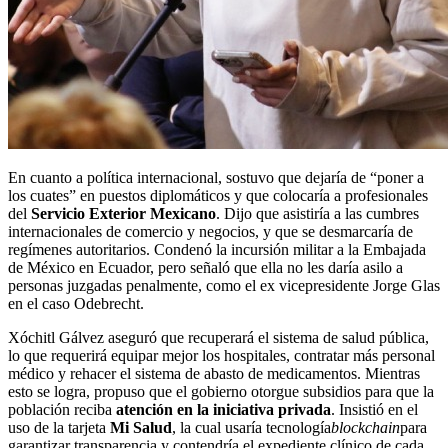
En cuanto a política internacional, sostuvo que dejaría de “poner a
los cuates” en puestos diplomáticos y que colocaría a profesionales
del
Servicio Exterior Mexicano
. Dijo que asistiría a las cumbres
internacionales de comercio y negocios, y que se desmarcaría de
regímenes autoritarios. Condenó la incursión militar a la Embajada
de México en Ecuador, pero señaló que ella no les daría asilo a
personas juzgadas penalmente, como el ex vicepresidente Jorge Glas
en el caso Odebrecht.
Xóchitl Gálvez aseguró que recuperará el sistema de salud pública,
lo que requerirá equipar mejor los hospitales, contratar más personal
médico y rehacer el sistema de abasto de medicamentos. Mientras
esto se logra, propuso que el gobierno otorgue subsidios para que la
población reciba
atención en la iniciativa privada
. Insistió en el
uso de la tarjeta
Mi Salud
, la cual usaría tecnología
blockchain
para
garantizar transparencia y contendría el expediente clínico de cada