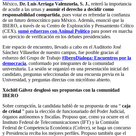
México,
Dr. Luis Arriaga Valenzuela, S. J.
, reiteró la importancia
de acudir a las urnas y
asumir el derecho a decidir como
responsabilidad compartida
, pues votar es refrendar la confianza
de un futuro democrático para México. Además, enunció que la
IBERO, a través de su Centro de Exploración y Pensamiento Crítico
(CEX),
sumó esfuerzos con Animal Político
para poner en marcha
un ejercicio de verificación en los debates presidenciales.
Este espacio de encuentro, llevado a cabo en el Auditorio José
Sánchez Villaseñor de nuestro campus, fue posible gracias al
esfuerzo del Grupo de Trabajo
#IberoDialoga: Encuentros por la
democracia
, conformado por integrantes de la comunidad
universitaria. La sesión se organizó en una presentación inicial del
candidato, preguntas seleccionadas de una encuesta previa en la
Universidad, y preguntas directas con micrófono abierto.
Xóchitl Gálvez desglosó sus propuestas con la comunidad
IBERO
Sobre corrupción, la candidata habló de su propuesta de una “
caja
de cristal
” para la elección de funcionariado del Poder Judicial,
órganos autónomos y fiscalías. Propuso que, como ya ocurre en el
Instituto Federal de Telecomunicaciones (IFT) y la Comisión
Federal de Competencia Económica (Cofece), se haga un concurso
y Presidencia reciba los mejores perfiles. Propuso también que el