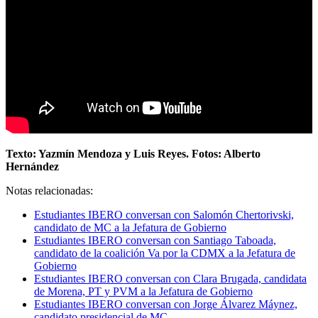
Texto: Yazmín Mendoza y Luis Reyes. Fotos: Alberto
Hernández
Notas relacionadas:
Estudiantes IBERO conversan con Salomón Chertorivski,
candidato de MC a la Jefatura de Gobierno
Estudiantes IBERO conversan con Santiago Taboada,
candidato de la coalición Va por la CDMX a la Jefatura de
Gobierno
Estudiantes IBERO conversan con Clara Brugada, candidata
de Morena, PT y PVM a la Jefatura de Gobierno
Estudiantes IBERO conversan con Jorge Álvarez Máynez,
candidato presidencial de MC