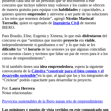
pusieron cada una de las personas que se inscribieron a este
concurso que incluye talleres muy valiosos y los cuales se ofrecen
de manera gratuita para equipar con
habilidades
y capacidades, a
quienes quieren
emprender
y atreverse a ser parte de las soluciones
a los retos que tenemos delante”, agregó
Nicolás Mariscal
Torroella
, quien es egresado de
Ingeniería Civil
de nuestra
IBERO.
Para Braulio, Elise, Eugenia y Ximena, lo que más
disfrutaron
del
concurso es que “sentimos que nuestro
proyecto
era
viable
,
independientemente si ganábamos o no” y lo que más se les
dificultó
fue “el
horario
de las sesiones ya que algunas coincidían
con nuestras clases y tuvimos que faltar un par de veces para ir a los
cursos de emprendimiento”.
Si tú también tienes una
idea emprendedora
, espera la siguiente
convocatoria de la
Cátedra “construir para el bien común y el
desarrollo sostenible”
en la que, al igual que las y los integrantes de
“Crickeat” podrás capacitarte para desarrollar tu proyecto.
Por:
Laura Herrera
Notas relacionadas:
Proyectos sustentables de la Ibero ganan reto de emprendimiento
Las opiniones y puntos de vista vertidos en este comunicado son