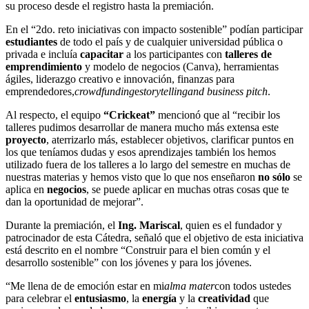
su proceso desde el registro hasta la premiación.
En el “2do. reto iniciativas con impacto sostenible” podían participar
estudiantes
de todo el país y de cualquier universidad pública o
privada e incluía
capacitar
a los participantes con
talleres de
emprendimiento
y modelo de negocios (Canva), herramientas
ágiles, liderazgo creativo e innovación, finanzas para
emprendedores,
crowdfunding
e
storytelling
and business pitch
.
Al respecto, el equipo
“Crickeat”
mencionó que al “recibir los
talleres pudimos desarrollar de manera mucho más extensa este
proyecto
, aterrizarlo más, establecer objetivos, clarificar puntos en
los que teníamos dudas y esos aprendizajes también los hemos
utilizado fuera de los talleres a lo largo del semestre en muchas de
nuestras materias y hemos visto que lo que nos enseñaron
no sólo
se
aplica en
negocios
, se puede aplicar en muchas otras cosas que te
dan la oportunidad de mejorar”.
Durante la premiación, el
Ing. Mariscal
, quien es el fundador y
patrocinador de esta Cátedra, señaló que el objetivo de esta iniciativa
está descrito en el nombre “Construir para el bien común y el
desarrollo sostenible” con los jóvenes y para los jóvenes.
“Me llena de de emoción estar en mi
alma mater
con todos ustedes
para celebrar el
entusiasmo
, la
energía
y la
creatividad
que