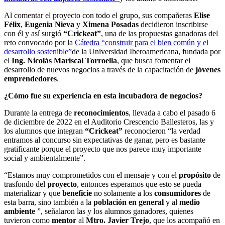
Al comentar el proyecto con todo el grupo, sus compañeras
Elise
Félix
,
Eugenia Nieva
y
Ximena Posadas
decidieron inscribirse
con él y así surgió
“Crickeat”
, una de las propuestas ganadoras del
reto convocado por la
Cátedra “construir para el bien común y el
desarrollo sostenible”
de la Universidad Iberoamericana, fundada por
el
Ing. Nicolás Mariscal Torroella
, que busca fomentar el
desarrollo de nuevos negocios a través de la capacitación de
jóvenes
emprendedores
.
¿Cómo fue su experiencia en esta incubadora de negocios?
Durante la entrega de
reconocimientos
, llevada a cabo el pasado 6
de diciembre de 2022 en el Auditorio Crescencio Ballesteros, las y
los alumnos que integran
“Crickeat”
reconocieron “la verdad
entramos al concurso sin expectativas de ganar, pero es bastante
gratificante porque el proyecto que nos parece muy importante
social y ambientalmente”.
“Estamos muy comprometidos con el mensaje y con el
propósito
de
trasfondo del
proyecto
, entonces esperamos que esto se pueda
materializar y que
beneficie
no solamente a los
consumidores
de
esta barra, sino también a la
población en general
y al
medio
ambiente
”, señalaron las y los alumnos ganadores, quienes
tuvieron como
mentor
al
Mtro. Javier Trejo
, que los acompañó en