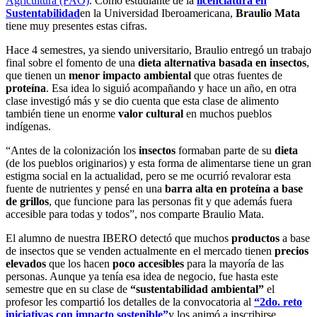
Agricultura (FAO)
. Como estudiante de la
licenciatura en
Sustentabilidad
en la Universidad Iberoamericana,
Braulio Mata
tiene muy presentes estas cifras.
Hace 4 semestres, ya siendo universitario, Braulio entregó un trabajo
final sobre el fomento de una
dieta alternativa basada en insectos
,
que tienen un
menor impacto ambiental
que otras fuentes de
proteína
. Esa idea lo siguió acompañando y hace un año, en otra
clase investigó más y se dio cuenta que esta clase de alimento
también tiene un enorme
valor cultural
en muchos pueblos
indígenas.
“Antes de la colonización los
insectos
formaban parte de su
dieta
(de los pueblos originarios) y esta forma de alimentarse tiene un gran
estigma social en la actualidad, pero se me ocurrió revalorar esta
fuente de nutrientes y pensé en una
barra alta en proteína a base
de grillos
, que funcione para las personas fit y que además fuera
accesible para todas y todos”, nos comparte Braulio Mata.
El alumno de nuestra IBERO detectó que muchos
productos
a base
de insectos que se venden actualmente en el mercado tienen
precios
elevados
que los hacen
poco accesibles
para la mayoría de las
personas. Aunque ya tenía esa idea de negocio, fue hasta este
semestre que en su clase de
“sustentabilidad ambiental”
el
profesor les compartió los detalles de la convocatoria al
“2do. reto
iniciativas con impacto sostenible”
y los animó a inscribirse.