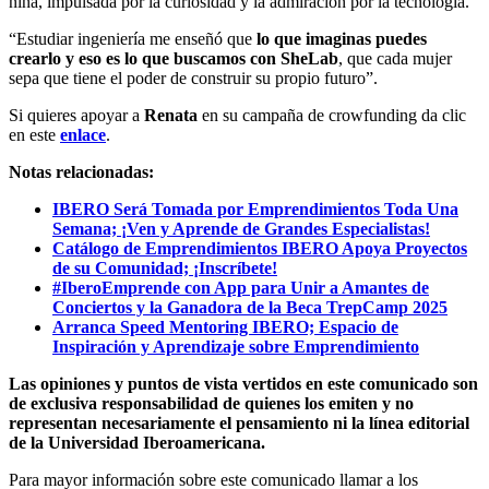
niña, impulsada por la curiosidad y la admiración por la tecnología.
“Estudiar ingeniería me enseñó que
lo que imaginas puedes
crearlo y eso es lo que buscamos con SheLab
, que cada mujer
sepa que tiene el poder de construir su propio futuro”.
Si quieres apoyar a
Renata
en su campaña de crowfunding da clic
en este
enlace
.
Notas relacionadas:
IBERO Será Tomada por Emprendimientos Toda Una
Semana; ¡Ven y Aprende de Grandes Especialistas!
Catálogo de Emprendimientos IBERO Apoya Proyectos
de su Comunidad; ¡Inscríbete!
#IberoEmprende con App para Unir a Amantes de
Conciertos y la Ganadora de la Beca TrepCamp 2025
Arranca Speed Mentoring IBERO; Espacio de
Inspiración y Aprendizaje sobre Emprendimiento
Las opiniones y puntos de vista vertidos en este comunicado son
de exclusiva responsabilidad de quienes los emiten y no
representan necesariamente el pensamiento ni la línea editorial
de la Universidad Iberoamericana.
Para mayor información sobre este comunicado llamar a los