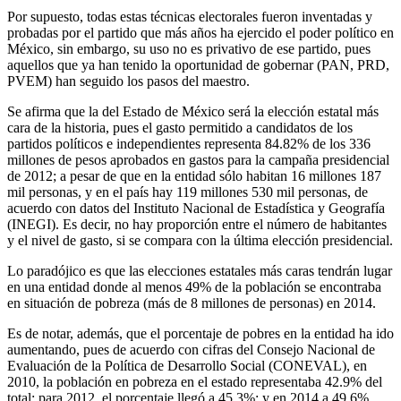
Por supuesto, todas estas técnicas electorales fueron inventadas y
probadas por el partido que más años ha ejercido el poder político en
México, sin embargo, su uso no es privativo de ese partido, pues
aquellos que ya han tenido la oportunidad de gobernar (PAN, PRD,
PVEM) han seguido los pasos del maestro.
Se afirma que la del Estado de México será la elección estatal más
cara de la historia, pues el gasto permitido a candidatos de los
partidos políticos e independientes representa 84.82% de los 336
millones de pesos aprobados en gastos para la campaña presidencial
de 2012; a pesar de que en la entidad sólo habitan 16 millones 187
mil personas, y en el país hay 119 millones 530 mil personas, de
acuerdo con datos del Instituto Nacional de Estadística y Geografía
(INEGI). Es decir, no hay proporción entre el número de habitantes
y el nivel de gasto, si se compara con la última elección presidencial.
Lo paradójico es que las elecciones estatales más caras tendrán lugar
en una entidad donde al menos 49% de la población se encontraba
en situación de pobreza (más de 8 millones de personas) en 2014.
Es de notar, además, que el porcentaje de pobres en la entidad ha ido
aumentando, pues de acuerdo con cifras del Consejo Nacional de
Evaluación de la Política de Desarrollo Social (CONEVAL), en
2010, la población en pobreza en el estado representaba 42.9% del
total; para 2012, el porcentaje llegó a 45.3%; y en 2014 a 49.6%,