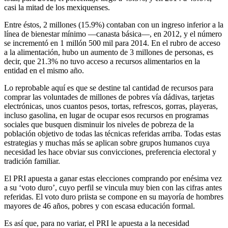
casi la mitad de los mexiquenses.
Entre éstos, 2 millones (15.9%) contaban con un ingreso inferior a la
línea de bienestar mínimo —canasta básica—, en 2012, y el número
se incrementó en 1 millón 500 mil para 2014. En el rubro de acceso
a la alimentación, hubo un aumento de 3 millones de personas, es
decir, que 21.3% no tuvo acceso a recursos alimentarios en la
entidad en el mismo año.
Lo reprobable aquí es que se destine tal cantidad de recursos para
comprar las voluntades de millones de pobres vía dádivas, tarjetas
electrónicas, unos cuantos pesos, tortas, refrescos, gorras, playeras,
incluso gasolina, en lugar de ocupar esos recursos en programas
sociales que busquen disminuir los niveles de pobreza de la
población objetivo de todas las técnicas referidas arriba. Todas estas
estrategias y muchas más se aplican sobre grupos humanos cuya
necesidad les hace obviar sus convicciones, preferencia electoral y
tradición familiar.
El PRI apuesta a ganar estas elecciones comprando por enésima vez
a su ‘voto duro’, cuyo perfil se vincula muy bien con las cifras antes
referidas. El voto duro priista se compone en su mayoría de hombres
mayores de 46 años, pobres y con escasa educación formal.
Es así que, para no variar, el PRI le apuesta a la necesidad