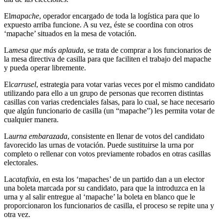
El
mapache
, operador encargado de toda la logística para que lo
expuesto arriba funcione. A su vez, éste se coordina con otros
‘mapache’ situados en la mesa de votación.
La
mesa que más aplauda
, se trata de comprar a los funcionarios de
la mesa directiva de casilla para que faciliten el trabajo del mapache
y pueda operar libremente.
El
carrusel
, estrategia para votar varias veces por el mismo candidato
utilizando para ello a un grupo de personas que recorren distintas
casillas con varias credenciales falsas, para lo cual, se hace necesario
que algún funcionario de casilla (un “mapache”) les permita votar de
cualquier manera.
La
urna embarazada
, consistente en llenar de votos del candidato
favorecido las urnas de votación. Puede sustituirse la urna por
completo o rellenar con votos previamente robados en otras casillas
electorales.
La
catafixia
, en esta los ‘mapaches’ de un partido dan a un elector
una boleta marcada por su candidato, para que la introduzca en la
urna y al salir entregue al ‘mapache’ la boleta en blanco que le
proporcionaron los funcionarios de casilla, el proceso se repite una y
otra vez.