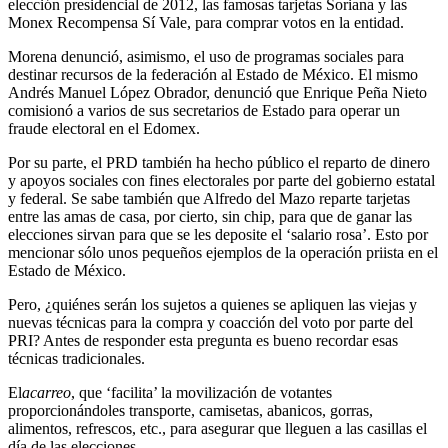
elección presidencial de 2012, las famosas tarjetas Soriana y las
Monex Recompensa Sí Vale, para comprar votos en la entidad.
Morena denunció, asimismo, el uso de programas sociales para
destinar recursos de la federación al Estado de México. El mismo
Andrés Manuel López Obrador, denunció que Enrique Peña Nieto
comisionó a varios de sus secretarios de Estado para operar un
fraude electoral en el Edomex.
Por su parte, el PRD también ha hecho público el reparto de dinero
y apoyos sociales con fines electorales por parte del gobierno estatal
y federal. Se sabe también que Alfredo del Mazo reparte tarjetas
entre las amas de casa, por cierto, sin chip, para que de ganar las
elecciones sirvan para que se les deposite el ‘salario rosa’. Esto por
mencionar sólo unos pequeños ejemplos de la operación priista en el
Estado de México.
Pero, ¿quiénes serán los sujetos a quienes se apliquen las viejas y
nuevas técnicas para la compra y coacción del voto por parte del
PRI? Antes de responder esta pregunta es bueno recordar esas
técnicas tradicionales.
El
acarreo
, que ‘facilita’ la movilización de votantes
proporcionándoles transporte, camisetas, abanicos, gorras,
alimentos, refrescos, etc., para asegurar que lleguen a las casillas el
día de las elecciones.