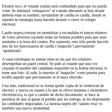
El
ratón loco
, el votante (ratón) será confundido para que no pueda
votar. Se intentará ‘enloquecer’ al votante alterando la lista donde
debería estar su nombre, enviándolo de casilla en casilla, donde se
repetirá la estrategia hasta hacerlo desistir o cierre el colegio
electoral.
La
uña negra,
consiste en neutralizar a escondidas el mayor número
de votos adversos rayando todas las boletas posibles para que sean
anuladas a la hora del conteo. Por supuesto, esto sólo puede hacerlo
uno de los funcionarios de casilla (‘mapache’) previamente
‘apalabrado’.
A estas estrategias se suman otras en las que los celulares
desempeñan un papel central. Se pide al votante que una vez
cruzado el nombre del candidato requerido en la boleta electoral, le
tome una foto. Al salir, la muestra al ‘mapache’ como prueba para
recibir aquello que previamente se le haya ofrecido.
Una más, tradicional en su forma (pedir copia de la credencial de
elector), y nueva en cuanto a lo que se ofrece (tarjetas o monederos
electrónicos), es que a cambio de dicho documento, se hace la
promesa de que al ganar el partido que las entrega, se les depositarán
las cantidades negociadas. La famosa tarjeta del ‘salario rosa’ es
también una nueva modalidad.