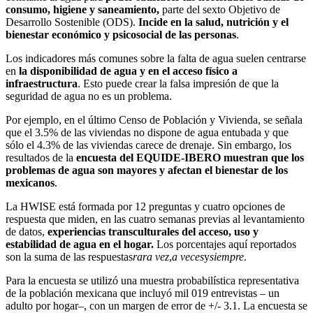
consumo, higiene y saneamiento,
parte del sexto Objetivo de
Desarrollo Sostenible (ODS).
Incide en la salud, nutrición y el
bienestar económico y psicosocial de las personas
.
Los indicadores más comunes sobre la falta de agua suelen centrarse
en
la disponibilidad de agua y en el acceso físico a
infraestructura
. Esto puede crear la falsa impresión de que la
seguridad de agua no es un problema.
Por ejemplo, en el último Censo de Población y Vivienda, se señala
que el 3.5% de las viviendas no dispone de agua entubada y que
sólo el 4.3% de las viviendas carece de drenaje. Sin embargo, los
resultados de la
encuesta del EQUIDE-IBERO muestran que los
problemas de agua son mayores y afectan el bienestar de los
mexicanos
.
La HWISE está formada por 12 preguntas y cuatro opciones de
respuesta que miden, en las cuatro semanas previas al levantamiento
de datos,
experiencias transculturales del acceso, uso y
estabilidad de agua en el hogar.
Los porcentajes aquí reportados
son la suma de las respuestas
rara vez
,
a veces
y
siempre
.
Para la encuesta se utilizó una muestra probabilística representativa
de la población mexicana que incluyó mil 019 entrevistas – un
adulto por hogar–, con un margen de error de +/- 3.1. La encuesta se