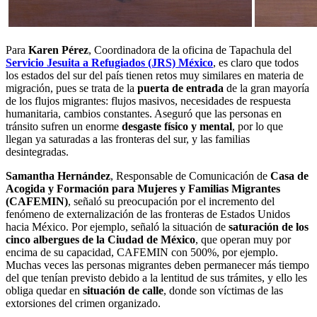
Para
Karen Pérez
, Coordinadora de la oficina de Tapachula del
Servicio Jesuita a Refugiados (JRS) México
, es claro que todos
los estados del sur del país tienen retos muy similares en materia de
migración, pues se trata de la
puerta de entrada
de la gran mayoría
de los flujos migrantes: flujos masivos, necesidades de respuesta
humanitaria, cambios constantes. Aseguró que las personas en
tránsito sufren un enorme
desgaste físico y mental
, por lo que
llegan ya saturadas a las fronteras del sur, y las familias
desintegradas.
Samantha Hernández
, Responsable de Comunicación de
Casa de
Acogida y Formación para Mujeres y Familias Migrantes
(CAFEMIN)
, señaló su preocupación por el incremento del
fenómeno de externalización de las fronteras de Estados Unidos
hacia México. Por ejemplo, señaló la situación de
saturación de los
cinco albergues de la Ciudad de México
, que operan muy por
encima de su capacidad, CAFEMIN con 500%, por ejemplo.
Muchas veces las personas migrantes deben permanecer más tiempo
del que tenían previsto debido a la lentitud de sus trámites, y ello les
obliga quedar en
situación de calle
, donde son víctimas de las
extorsiones del crimen organizado.