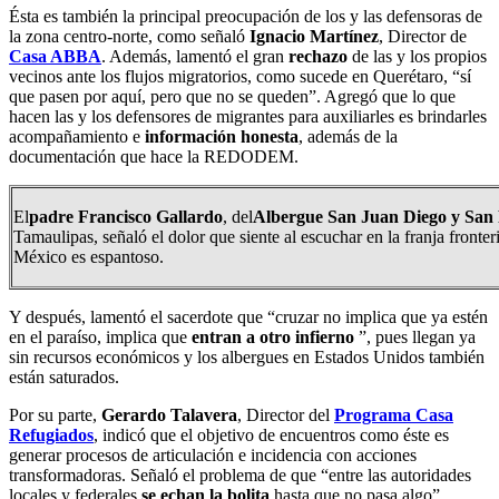
Ésta es también la principal preocupación de los y las defensoras de
la zona centro-norte, como señaló
Ignacio Martínez
, Director de
Casa ABBA
. Además, lamentó el gran
rechazo
de las y los propios
vecinos ante los flujos migratorios, como sucede en Querétaro, “sí
que pasen por aquí, pero que no se queden”. Agregó que lo que
hacen las y los defensores de migrantes para auxiliarles es brindarles
acompañamiento e
información honesta
, además de la
documentación que hace la REDODEM.
El
padre Francisco Gallardo
, del
Albergue San Juan Diego y San 
Tamaulipas, señaló el dolor que siente al escuchar en la franja fronte
México es espantoso.
Y después, lamentó el sacerdote que “cruzar no implica que ya estén
en el paraíso, implica que
entran a otro infierno
”, pues llegan ya
sin recursos económicos y los albergues en Estados Unidos también
están saturados.
Por su parte,
Gerardo Talavera
, Director del
Programa Casa
Refugiados
, indicó que el objetivo de encuentros como éste es
generar procesos de articulación e incidencia con acciones
transformadoras. Señaló el problema de que “entre las autoridades
locales y federales
se echan la bolita
hasta que no pasa algo”.