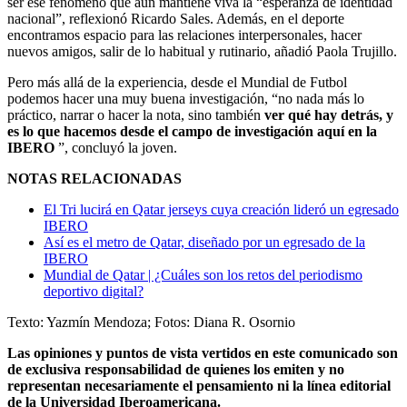
ser ese fenómeno que aún mantiene viva la “esperanza de identidad
nacional”, reflexionó Ricardo Sales. Además, en el deporte
encontramos espacio para las relaciones interpersonales, hacer
nuevos amigos, salir de lo habitual y rutinario, añadió Paola Trujillo.
Pero más allá de la experiencia, desde el Mundial de Futbol
podemos hacer una muy buena investigación, “no nada más lo
práctico, narrar o hacer la nota, sino también
ver qué hay detrás, y
es lo que hacemos desde el campo de investigación aquí en la
IBERO
”, concluyó la joven.
NOTAS RELACIONADAS
El Tri lucirá en Qatar jerseys cuya creación lideró un egresado
IBERO
Así es el metro de Qatar, diseñado por un egresado de la
IBERO
Mundial de Qatar | ¿Cuáles son los retos del periodismo
deportivo digital?
Texto: Yazmín Mendoza; Fotos: Diana R. Osornio
Las opiniones y puntos de vista vertidos en este comunicado son
de exclusiva responsabilidad de quienes los emiten y no
representan necesariamente el pensamiento ni la línea editorial
de la Universidad Iberoamericana.