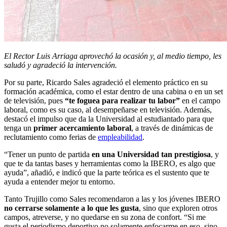
El Rector Luis Arriaga aprovechó la ocasión y, al medio tiempo, les
saludó y agradeció la intervención.
Por su parte, Ricardo Sales agradeció el elemento práctico en su
formación académica, como el estar dentro de una cabina o en un set
de televisión, pues
“te foguea para realizar tu labor”
en el campo
laboral, como es su caso, al desempeñarse en televisión. Además,
destacó el impulso que da la Universidad al estudiantado para que
tenga un
primer acercamiento laboral
, a través de dinámicas de
reclutamiento como ferias de
empleabilidad
.
“Tener un punto de partida
en una Universidad tan prestigiosa
, y
que te da tantas bases y herramientas como la IBERO, es algo que
ayuda”, añadió, e indicó que la parte teórica es el sustento que te
ayuda a entender mejor tu entorno.
Tanto Trujillo como Sales recomendaron a las y los jóvenes IBERO
no cerrarse solamente a lo que les gusta
, sino que exploren otros
campos, atreverse, y no quedarse en su zona de confort. “Si me
gusta el periodismo deportivo no solamente enfocarme en eso, sino