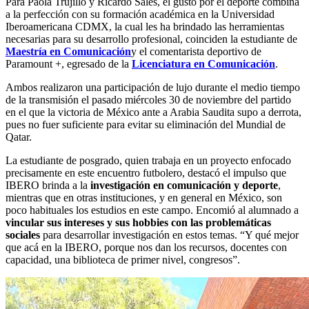
Para Paola Trujillo y Ricardo Sales, el gusto por el deporte combina
a la perfección con su formación académica en la Universidad
Iberoamericana CDMX, la cual les ha brindado las herramientas
necesarias para su desarrollo profesional, coinciden la estudiante de
Maestría en Comunicación
y el comentarista deportivo de
Paramount +, egresado de la
Licenciatura en Comunicación
.
Ambos realizaron una participación de lujo durante el medio tiempo
de la transmisión el pasado miércoles 30 de noviembre del partido
en el que la victoria de México ante a Arabia Saudita supo a derrota,
pues no fuer suficiente para evitar su eliminación del Mundial de
Qatar.
La estudiante de posgrado, quien trabaja en un proyecto enfocado
precisamente en este encuentro futbolero, destacó el impulso que
IBERO brinda a la
investigación en comunicación y deporte
,
mientras que en otras instituciones, y en general en México, son
poco habituales los estudios en este campo. Encomió al alumnado a
vincular sus intereses y sus hobbies con las problemáticas
sociales
para desarrollar investigación en estos temas. “Y qué mejor
que acá en la IBERO, porque nos dan los recursos, docentes con
capacidad, una biblioteca de primer nivel, congresos”.