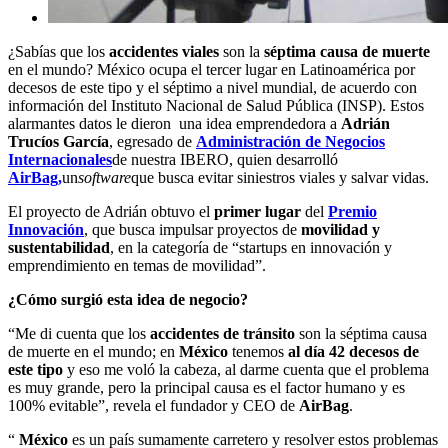
¿Sabías que los
accidentes viales
son la
séptima causa de muerte
en el mundo? México ocupa el tercer lugar en Latinoamérica por
decesos de este tipo y el séptimo a nivel mundial, de acuerdo con
información del Instituto Nacional de Salud Pública (INSP). Estos
alarmantes datos le dieron una idea emprendedora a
Adrián
Trucíos García
, egresado de
Administración de Negocios
Internacionales
de nuestra IBERO, quien desarrolló
AirBag,
un
software
que busca evitar siniestros viales y salvar vidas.
El proyecto de Adrián obtuvo el
primer lugar
del
Premio
Innovación
, que busca impulsar proyectos de
movilidad y
sustentabilidad
, en la categoría de “startups en innovación y
emprendimiento en temas de movilidad”.
¿Cómo surgió esta idea de negocio?
“Me di cuenta que los
accidentes de tránsito
son la séptima causa
de muerte en el mundo; en
México
tenemos
al día 42 decesos de
este tipo
y eso me voló la cabeza, al darme cuenta que el problema
es muy grande, pero la principal causa es el factor humano y es
100% evitable”, revela el fundador y CEO de
AirBag
.
“
México
es un país sumamente carretero y resolver estos problemas