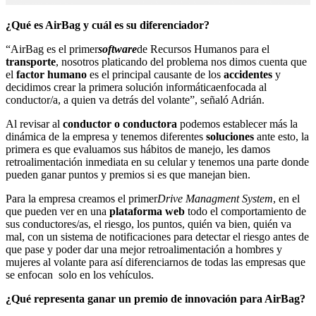
¿Qué es AirBag y cuál es su diferenciador?
“AirBag es el primer
software
de Recursos Humanos para el
transporte
, nosotros platicando del problema nos dimos cuenta que
el
factor humano
es el principal causante de los
accidentes
y
decidimos crear la primera solución informática
enfocada al
conductor/a, a quien va detrás del volante”, señaló Adrián.
Al revisar al
conductor o conductora
podemos establecer más la
dinámica de la empresa y tenemos diferentes
soluciones
ante esto, la
primera es que evaluamos sus hábitos de manejo, les damos
retroalimentación inmediata en su celular y tenemos una parte donde
pueden ganar puntos y premios si es que manejan bien.
Para la empresa creamos el primer
Drive Managment System
, en el
que pueden ver en una
plataforma web
todo el comportamiento de
sus conductores/as, el riesgo, los puntos, quién va bien, quién va
mal, con un sistema de notificaciones para detectar el riesgo antes de
que pase y poder dar una mejor retroalimentación a hombres y
mujeres al volante para así diferenciarnos de todas las empresas que
se enfocan solo en los vehículos.
¿Qué representa ganar un premio de innovación para AirBag?