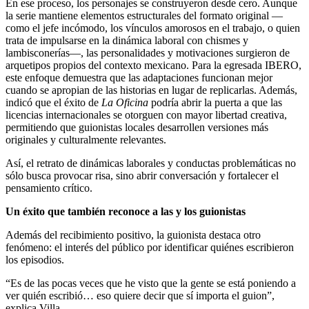
En ese proceso, los personajes se construyeron desde cero. Aunque
la serie mantiene elementos estructurales del formato original —
como el jefe incómodo, los vínculos amorosos en el trabajo, o quien
trata de impulsarse en la dinámica laboral con chismes y
lambisconerías—, las personalidades y motivaciones surgieron de
arquetipos propios del contexto mexicano. Para la egresada IBERO,
este enfoque demuestra que las adaptaciones funcionan mejor
cuando se apropian de las historias en lugar de replicarlas. Además,
indicó que el éxito de
La Oficina
podría abrir la puerta a que las
licencias internacionales se otorguen con mayor libertad creativa,
permitiendo que guionistas locales desarrollen versiones más
originales y culturalmente relevantes.
Así, el retrato de dinámicas laborales y conductas problemáticas no
sólo busca provocar risa, sino abrir conversación y fortalecer el
pensamiento crítico.
Un éxito que también reconoce a las y los guionistas
Además del recibimiento positivo, la guionista destaca otro
fenómeno: el interés del público por identificar quiénes escribieron
los episodios.
“Es de las pocas veces que he visto que la gente se está poniendo a
ver quién escribió… eso quiere decir que sí importa el guion”,
explica Villa.