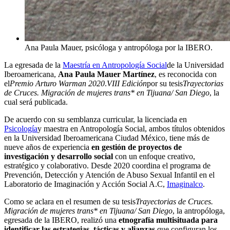
Ana Paula Mauer, psicóloga y antropóloga por la IBERO.
La egresada de la
Maestría en Antropología Social
de la Universidad
Iberoamericana,
Ana Paula Mauer Martínez
, es reconocida con
el
Premio Arturo Warman 2020
.
VIII Edición
por su tesis
Trayectorias
de Cruces. Migración de mujeres trans* en Tijuana/ San Diego
, la
cual será publicada.
De acuerdo con su semblanza curricular, la licenciada en
Psicología
y maestra en Antropología Social, ambos títulos obtenidos
en la Universidad Iberoamericana Ciudad México, tiene más de
nueve años de experiencia
en gestión de proyectos de
investigación y desarrollo social
con un enfoque creativo,
estratégico y colaborativo. Desde 2020 coordina el programa de
Prevención, Detección y Atención de Abuso Sexual Infantil en el
Laboratorio de Imaginación y Acción Social A.C,
Imaginalco
.
Como se aclara en el resumen de su tesis
Trayectorias de Cruces.
Migración de mujeres trans* en Tijuana/ San Diego
, la antropóloga,
egresada de la IBERO, realizó una
etnografía multisituada para
identificar las estrategias, tácticas y alianzas
que configuran los