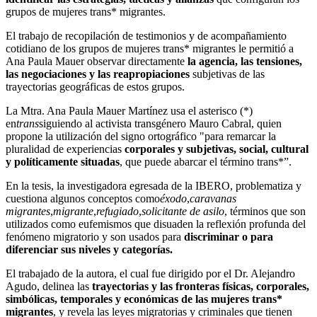
grupos de mujeres trans* migrantes.
El trabajo de recopilación de testimonios y de acompañamiento
cotidiano de los grupos de mujeres trans* migrantes le permitió a
Ana Paula Mauer observar directamente
la agencia, las tensiones,
las negociaciones y las reapropiaciones
subjetivas de las
trayectorias geográficas de estos grupos.
La Mtra. Ana Paula Mauer Martínez usa el asterisco (*)
en
trans
siguiendo al activista transgénero Mauro Cabral, quien
propone la utilización del signo ortográfico "para remarcar la
pluralidad de experiencias
corporales y subjetivas, social, cultural
y políticamente situadas
, que puede abarcar el término trans*”.
En la tesis, la investigadora egresada de la IBERO, problematiza y
cuestiona algunos conceptos como
éxodo
,
caravanas
migrantes
,
migrante
,
refugiado
,
solicitante de asilo
, términos que son
utilizados como eufemismos que disuaden la reflexión profunda del
fenómeno migratorio y son usados para
discriminar o para
diferenciar sus niveles y categorías.
El trabajado de la autora, el cual fue dirigido por el Dr. Alejandro
Agudo, delinea las
trayectorias y las fronteras físicas, corporales,
simbólicas, temporales y económicas de las mujeres trans*
migrantes
, y revela las leyes migratorias y criminales que tienen