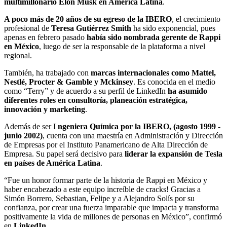
multimillonario Elon Musk en América Latina
.
A poco más de 20 años de su egreso de la IBERO
, el crecimiento
profesional de
Teresa Gutiérrez Smith
ha sido exponencial, pues
apenas en febrero pasado
había sido nombrada gerente de Rappi
en México
, luego de ser la responsable de la plataforma a nivel
regional.
También, ha trabajado con
marcas internacionales como Mattel,
Nestlé, Procter & Gamble y Mckinsey
. Es conocida en el medio
como “Terry” y de acuerdo a su perfil de LinkedIn
ha asumido
diferentes roles en consultoría, planeación estratégica,
innovación y marketing
.
Además de ser I
ngeniera Química por la IBERO, (agosto 1999 -
junio 2002)
, cuenta con una maestría en Administración y Dirección
de Empresas por el Instituto Panamericano de Alta Dirección de
Empresa. Su papel será decisivo para
liderar la expansión de Tesla
en países de América Latina
.
“Fue un honor formar parte de la historia de Rappi en México y
haber encabezado a este equipo increíble de cracks! Gracias a
Simón Borrero, Sebastian, Felipe y a Alejandro Solís por su
confianza, por crear una fuerza imparable que impacta y transforma
positivamente la vida de millones de personas en México”, confirmó
en
LinkedIn
.