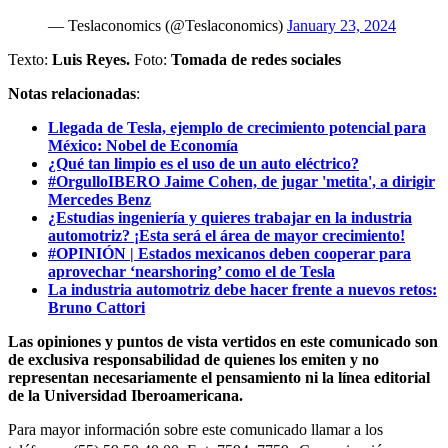
— Teslaconomics (@Teslaconomics)
January 23, 2024
Texto:
Luis Reyes.
Foto:
Tomada de redes sociales
Notas relacionadas
:
Llegada de Tesla, ejemplo de crecimiento potencial para
México: Nobel de Economía
¿Qué tan limpio es el uso de un auto eléctrico?
#OrgulloIBERO Jaime Cohen, de jugar 'metita', a dirigir
Mercedes Benz
¿Estudias ingeniería y quieres trabajar en la industria
automotriz? ¡Esta será el área de mayor crecimiento!
#OPINIÓN | Estados mexicanos deben cooperar para
aprovechar ‘nearshoring’ como el de Tesla
La industria automotriz debe hacer frente a nuevos retos:
Bruno Cattori
Las opiniones y puntos de vista vertidos en este comunicado son
de exclusiva responsabilidad de quienes los emiten y no
representan necesariamente el pensamiento ni la línea editorial
de la Universidad Iberoamericana.
Para mayor información sobre este comunicado llamar a los