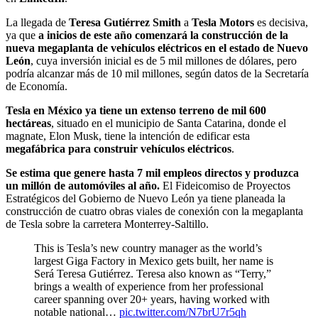
La llegada de
Teresa Gutiérrez Smith
a
Tesla Motors
es decisiva,
ya que
a inicios de este año comenzará la construcción de la
nueva megaplanta de vehículos eléctricos en el estado de Nuevo
León
, cuya inversión inicial es de 5 mil millones de dólares, pero
podría alcanzar más de 10 mil millones, según datos de la Secretaría
de Economía.
Tesla en México ya tiene un extenso terreno de mil 600
hectáreas
, situado en el municipio de Santa Catarina, donde el
magnate, Elon Musk, tiene la intención de edificar esta
megafábrica para construir vehículos eléctricos
.
Se estima que genere hasta 7 mil empleos directos y produzca
un millón de automóviles al año.
El Fideicomiso de Proyectos
Estratégicos del Gobierno de Nuevo León ya tiene planeada la
construcción de cuatro obras viales de conexión con la megaplanta
de Tesla sobre la carretera Monterrey-Saltillo.
This is Tesla’s new country manager as the world’s
largest Giga Factory in Mexico gets built, her name is
Será Teresa Gutiérrez. Teresa also known as “Terry,”
brings a wealth of experience from her professional
career spanning over 20+ years, having worked with
notable national…
pic.twitter.com/N7brU7r5qh