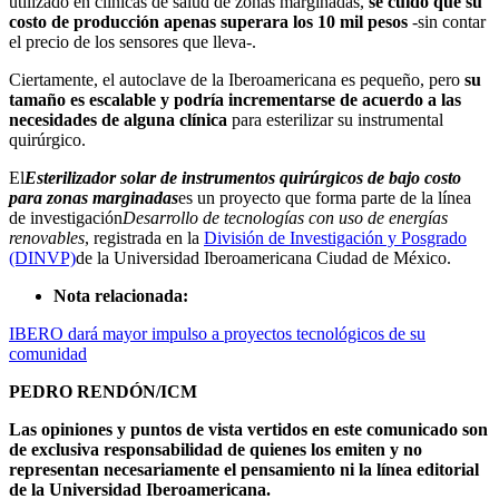
utilizado en clínicas de salud de zonas marginadas,
se cuidó que su
costo de producción apenas superara los 10 mil pesos
-sin contar
el precio de los sensores que lleva-.
Ciertamente, el autoclave de la Iberoamericana es pequeño, pero
su
tamaño es escalable y podría incrementarse de acuerdo a las
necesidades de alguna clínica
para esterilizar su instrumental
quirúrgico.
El
Esterilizador solar de instrumentos quirúrgicos de bajo costo
para zonas marginadas
es un proyecto que forma parte de la línea
de investigación
Desarrollo de tecnologías con uso de energías
renovables
, registrada en la
División de Investigación y Posgrado
(DINVP)
de la Universidad Iberoamericana Ciudad de México.
Nota relacionada:
IBERO dará mayor impulso a proyectos tecnológicos de su
comunidad
PEDRO RENDÓN/ICM
Las opiniones y puntos de vista vertidos en este comunicado son
de exclusiva responsabilidad de quienes los emiten y no
representan necesariamente el pensamiento ni la línea editorial
de la Universidad Iberoamericana.