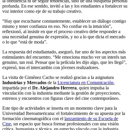
la obediencia ni de seguir tendencias, sino de una búsqueda personal
profunda. En ese sentido, invitó a las y los estudiantes a fortalecer su
voz interior como eje de su trabajo creativo.
“Hay que escucharse constantemente, establecer un diálogo contigo
mismo y tener confianza en eso. No confiar en la intuición”,
reflexionó, al insistir en que el proceso creativo debe responder a
una necesidad genuina de expresión, y no a lo que dicta el mercado
o lo que “está de moda”.
La respuesta del estudiantado, aseguró, fue uno de los aspectos más
estimulantes del encuentro. “Me emociona mucho ver un interés tan
genuino, tan real. Pensar que la película les dijo algo, que les llegó”,
expresó, tras el intercambio con jóvenes realizadores.
La visita de Giménez Cacho se realizó gracias a la asignatura
Industrias y Mercados
de la
Licenciatura en Comunicación
,
impartida por el
Dr. Alejandro Herrera
, quien impulsa la
vinculación con la industria mediante la gestión de proyecciones,
estrenos y encuentros con figuras clave del cine contemporáneo.
Este tipo de actividades se inserta en un momento clave para la
Universidad Iberoamericana: el fortalecimiento de su apuesta por la
formación cinematográfica con el
lanzamiento de su Escuela de
Cine
, un espacio que busca formar profesionales con una visión
crítica, humanista y técnica, en estrecho vínculo con la industria.