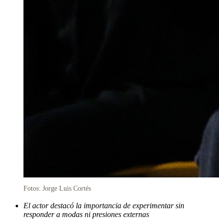
Fotos: Jorge Luis Cortés
El actor destacó la importancia de experimentar sin
responder a modas ni presiones externas