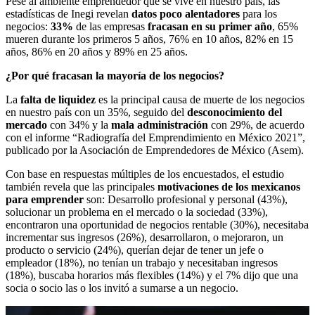
Pese al ambiente emprendedor que se vive en nuestro país, las
estadísticas de Inegi revelan
datos poco alentadores
para los
negocios:
33%
de las empresas
fracasan en su primer año
, 65%
mueren durante los primeros 5 años, 76% en 10 años, 82% en 15
años, 86% en 20 años y 89% en 25 años.
¿Por qué fracasan la mayoría de los negocios?
La
falta de liquidez
es la principal causa de muerte de los negocios
en nuestro país con un 35%, seguido del
desconocimiento del
mercado
con 34% y la
mala administración
con 29%, de acuerdo
con el informe “Radiografía del Emprendimiento en México 2021”,
publicado por la Asociación de Emprendedores de México (Asem).
Con base en respuestas múltiples de los encuestados, el estudio
también revela que las principales
motivaciones de los mexicanos
para emprender
son: Desarrollo profesional y personal (43%),
solucionar un problema en el mercado o la sociedad (33%),
encontraron una oportunidad de negocios rentable (30%), necesitaba
incrementar sus ingresos (26%), desarrollaron, o mejoraron, un
producto o servicio (24%), querían dejar de tener un jefe o
empleador (18%), no tenían un trabajo y necesitaban ingresos
(18%), buscaba horarios más flexibles (14%) y el 7% dijo que una
socia o socio las o los invitó a sumarse a un negocio.