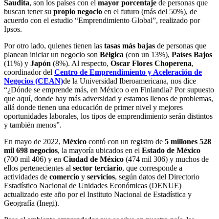
Saudita
, son los países con el
mayor porcentaje
de personas que
buscan tener su
propio negocio
en el futuro (más del 50%), de
acuerdo con el estudio “Emprendimiento Global”, realizado por
Ipsos.
Por otro lado, quienes tienen las
tasas más bajas
de personas que
planean iniciar un negocio son
Bélgica
(con un 13%),
Países Bajos
(11%) y
Japón
(8%). Al respecto,
Oscar Flores Choperena
,
coordinador del
Centro de Emprendimiento y Aceleración de
Negocios (CEAN)
de la Universidad Iberoamericana, nos dice
“¿Dónde se emprende más, en México o en Finlandia? Por supuesto
que aquí, donde hay más adversidad y estamos llenos de problemas,
allá donde tienen una educación de primer nivel y mejores
oportunidades laborales, los tipos de emprendimiento serán distintos
y también menos”.
En mayo de 2022,
México
contó con un registro de
5 millones 528
mil 698 negocios
, la mayoría ubicados en el
Estado de México
(700 mil 406) y en
Ciudad de México
(474 mil 306) y muchos de
ellos pertenecientes al
sector terciario
, que corresponde a
actividades de
comercio
y
servicios
, según datos del Directorio
Estadístico Nacional de Unidades Económicas (DENUE)
actualizado este año por el Instituto Nacional de Estadística y
Geografía (Inegi).