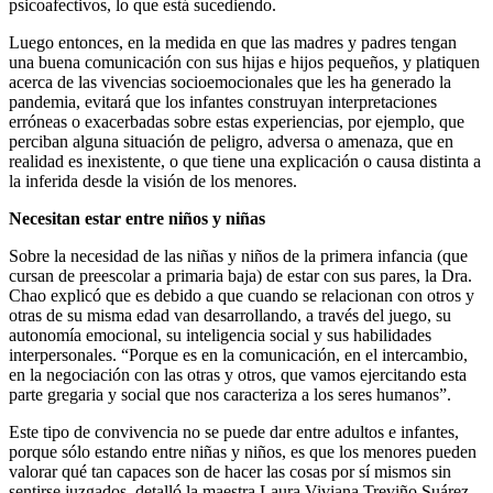
psicoafectivos, lo que está sucediendo.
Luego entonces, en la medida en que las madres y padres tengan
una buena comunicación con sus hijas e hijos pequeños, y platiquen
acerca de las vivencias socioemocionales que les ha generado la
pandemia, evitará que los infantes construyan interpretaciones
erróneas o exacerbadas sobre estas experiencias, por ejemplo, que
perciban alguna situación de peligro, adversa o amenaza, que en
realidad es inexistente, o que tiene una explicación o causa distinta a
la inferida desde la visión de los menores.
Necesitan estar entre niños y niñas
Sobre la necesidad de las niñas y niños de la primera infancia (que
cursan de preescolar a primaria baja) de estar con sus pares, la Dra.
Chao explicó que es debido a que cuando se relacionan con otros y
otras de su misma edad van desarrollando, a través del juego, su
autonomía emocional, su inteligencia social y sus habilidades
interpersonales. “Porque es en la comunicación, en el intercambio,
en la negociación con las otras y otros, que vamos ejercitando esta
parte gregaria y social que nos caracteriza a los seres humanos”.
Este tipo de convivencia no se puede dar entre adultos e infantes,
porque sólo estando entre niñas y niños, es que los menores pueden
valorar qué tan capaces son de hacer las cosas por sí mismos sin
sentirse juzgados, detalló la maestra Laura Viviana Treviño Suárez