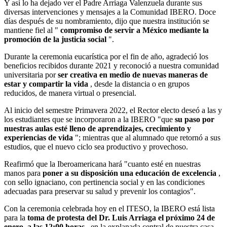
Y así lo ha dejado ver el Padre Arriaga Valenzuela durante sus
diversas intervenciones y mensajes a la Comunidad IBERO. Doce
días después de su nombramiento, dijo que nuestra institución se
mantiene fiel al "
compromiso de servir a México mediante la
promoción de la justicia social
".
Durante la ceremonia eucarística por el fin de año, agradeció los
beneficios recibidos durante 2021 y reconoció a nuestra comunidad
universitaria por
ser creativa en medio de nuevas maneras de
estar y compartir la vida
, desde la distancia o en grupos
reducidos, de manera virtual o presencial.
Al inicio del semestre Primavera 2022, el Rector electo deseó a las y
los estudiantes que se incorporaron a la IBERO "que
su paso por
nuestras aulas esté lleno de aprendizajes, crecimiento y
experiencias
de vida
"; mientras que al alumnado que retornó a sus
estudios, que el nuevo ciclo sea productivo y provechoso.
Reafirmó que la Iberoamericana hará "cuanto esté en nuestras
manos para
poner a su disposición una educación de excelencia
,
con sello ignaciano, con pertinencia social y en las condiciones
adecuadas para preservar su salud y prevenir los contagios".
Con la ceremonia celebrada hoy en el ITESO, la IBERO está lista
para la
toma de protesta del Dr. Luis Arriaga el próximo 24 de
enero, a las 12:00 horas
, en la explanada central de nuestra casa