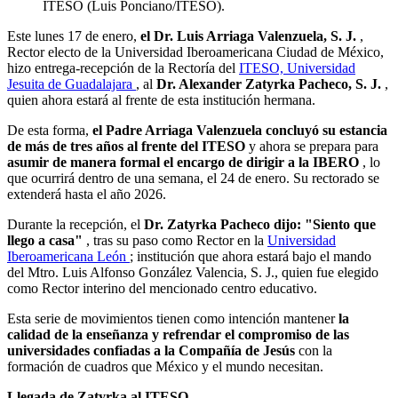
ITESO (Luis Ponciano/ITESO).
Este lunes 17 de enero,
el Dr. Luis Arriaga Valenzuela, S. J.
,
Rector electo de la Universidad Iberoamericana Ciudad de México,
hizo entrega-recepción de la Rectoría del
ITESO, Universidad
Jesuita de Guadalajara
, al
Dr. Alexander Zatyrka Pacheco, S. J.
,
quien ahora estará al frente de esta institución hermana.
De esta forma,
el Padre Arriaga Valenzuela concluyó su estancia
de más de tres años al frente del ITESO
y ahora se prepara para
asumir de manera formal el encargo de dirigir a la IBERO
, lo
que ocurrirá dentro de una semana, el 24 de enero. Su rectorado se
extenderá hasta el año 2026.
Durante la recepción, el
Dr. Zatyrka Pacheco dijo: "Siento que
llego a casa"
, tras su paso como Rector en la
Universidad
Iberoamericana León
; institución que ahora estará bajo el mando
del Mtro. Luis Alfonso González Valencia, S. J., quien fue elegido
como Rector interino del mencionado centro educativo.
Esta serie de movimientos tienen como intención mantener
la
calidad de la enseñanza y refrendar el compromiso de las
universidades confiadas a la Compañía de Jesús
con la
formación de cuadros que México y el mundo necesitan.
Llegada de Zatyrka al ITESO