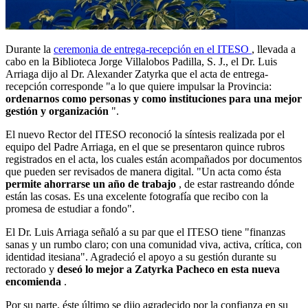
Durante la
ceremonia de entrega-recepción en el ITESO
, llevada a
cabo en la Biblioteca Jorge Villalobos Padilla, S. J., el Dr. Luis
Arriaga dijo al Dr. Alexander Zatyrka que el acta de entrega-
recepción corresponde "a lo que quiere impulsar la Provincia:
ordenarnos como personas y como instituciones para una mejor
gestión y organización
".
El nuevo Rector del ITESO reconoció la síntesis realizada por el
equipo del Padre Arriaga, en el que se presentaron quince rubros
registrados en el acta, los cuales están acompañados por documentos
que pueden ser revisados de manera digital. "Un acta como ésta
permite ahorrarse un año de trabajo
, de estar rastreando dónde
están las cosas. Es una excelente fotografía que recibo con la
promesa de estudiar a fondo".
El Dr. Luis Arriaga señaló a su par que el ITESO tiene "finanzas
sanas y un rumbo claro; con una comunidad viva, activa, crítica, con
identidad itesiana". Agradeció el apoyo a su gestión durante su
rectorado y
deseó lo mejor a Zatyrka Pacheco en esta nueva
encomienda
.
Por su parte, éste último se dijo agradecido por la confianza en su