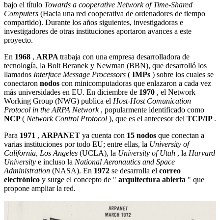
bajo el título
Towards a cooperative Network of Time-Shared
Computers
(Hacia una red cooperativa de ordenadores de tiempo
compartido). Durante los años siguientes, investigadoras e
investigadores de otras instituciones aportaron avances a este
proyecto.
En
1968
,
ARPA
trabaja con una empresa desarrolladora de
tecnología, la Bolt Beranek y Newman (BBN), que desarrolló los
llamados
Interface Message Processors
(
IMPs
) sobre los cuales se
conectaron
nodos
con minicomputadoras que enlazaron a cada vez
más universidades en EU. En diciembre de
1970
, el Network
Working Group (NWG) publica el
Host-Host Comunication
Protocol in the ARPA Network
, popularmente identificado como
NCP
(
Network Control Protocol
), que es el antecesor del
TCP/IP
.
Para
1971
,
ARPANET
ya cuenta con
15 nodos
que conectan a
varias instituciones por todo EU; entre ellas, la
University of
California, Los Angeles
(UCLA), la
University of Utah
, la
Harvard
University
e incluso la
National Aeronautics and Space
Administration
(NASA). En
1972
se desarrolla el
correo
electrónico
y surge el concepto de "
arquitectura abierta
" que
propone ampliar la red.