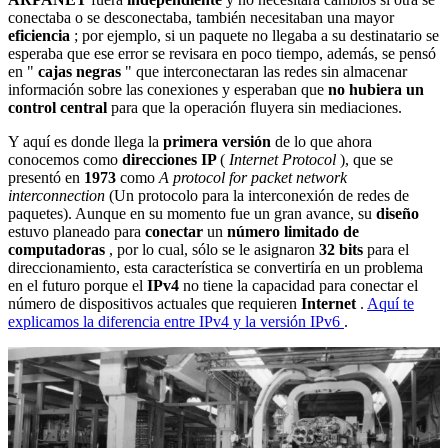
conectaba o se desconectaba, también necesitaban una mayor
eficiencia
; por ejemplo, si un paquete no llegaba a su destinatario se
esperaba que ese error se revisara en poco tiempo, además, se pensó
en "
cajas negras
" que interconectaran las redes sin almacenar
información sobre las conexiones y esperaban que
no hubiera un
control central
para que la operación fluyera sin mediaciones.
Y aquí es donde llega la
primera versión
de lo que ahora
conocemos como
direcciones IP
(
Internet Protocol
), que se
presentó en
1973
como
A protocol for packet network
interconnection
(Un protocolo para la interconexión de redes de
paquetes). Aunque en su momento fue un gran avance, su
diseño
estuvo planeado para
conectar
un
número limitado de
computadoras
, por lo cual, sólo se le asignaron
32 bits
para el
direccionamiento, esta característica se convertiría en un problema
en el futuro porque el
IPv4
no tiene la capacidad para conectar el
número de dispositivos actuales que requieren
Internet
.
Aquí te
explicamos la diferencia entre IPv4 y la versión IPv6
.