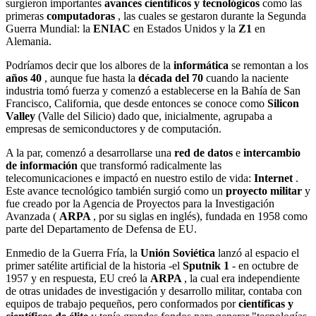
surgieron importantes
avances científicos y tecnológicos
como las
primeras
computadoras
, las cuales se gestaron durante la Segunda
Guerra Mundial: la
ENIAC
en Estados Unidos y la
Z1
en
Alemania.
Podríamos decir que los albores de la
informática
se remontan a los
años 40
, aunque fue hasta la
década del 70
cuando la naciente
industria tomó fuerza y comenzó a establecerse en la Bahía de San
Francisco, California, que desde entonces se conoce como
Silicon
Valley
(Valle del Silicio) dado que, inicialmente, agrupaba a
empresas de semiconductores y de computación.
A la par, comenzó a desarrollarse una
red de datos
e
intercambio
de información
que transformó radicalmente las
telecomunicaciones e impactó en nuestro estilo de vida:
Internet
.
Este avance tecnológico también surgió como un
proyecto militar
y
fue creado por la Agencia de Proyectos para la Investigación
Avanzada (
ARPA
, por su siglas en inglés), fundada en 1958 como
parte del Departamento de Defensa de EU.
Enmedio de la Guerra Fría, la
Unión Soviética
lanzó al espacio el
primer satélite artificial de la historia -el
Sputnik 1
- en octubre de
1957 y en respuesta, EU creó la
ARPA
, la cual era independiente
de otras unidades de investigación y desarrollo militar, contaba con
equipos de trabajo pequeños, pero conformados por
científicas y