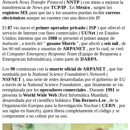
Network News Transfer Protocol
(
NNTP
) con miras a mejorar la
transferencia de
News
por
TCP/IP
. En
México
, surgen los
registros MX
para que las y los usuarios puedan recibir
correos
electrónicos
aunque no cuenten con una dirección IP.
El
87
vio nacer el
primer operador privado
(
ISP
) que ofreció el
servicio de Internet con fines comerciales (
UUNet
) en Estados
Unidos; mientras que en
1988
se presentó el primer ataque de
malware
, a través del "
gusano Morris
", que afectó a
seis mil
, de
los 60 mil usuarios y usuarias de
ARPANET
, por lo cual, se creó
el
Computer Emergency Response Team
(Equipo de Respuesta a
Emergencias Informáticas), como parte de
DARPA
.
Los
90
comienzan con la
muerte oficial de ARPANET
, que fue
sustituída por la
National Science Foundation's Network
(
NSFNET
), una serie de redes desarrolladas por el gobierno de EU
a través de la
National Science Foundation
, que finalmente se vio
reemplazada por los
operadores comerciales
. Durante
1991
se
presenta la
World Wide Web
(Red Informática Mundial),
desarrollada por el científico británico
Tim Berners-Lee
, de la
Organización Europea para la Investigación Nuclear (
CERN
, por
sus siglas en francés), quien libera completamente el código y se
compromete a no cobrar por su uso.