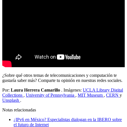
¿Sobre qué otros temas de telecomunicaciones y computación te
gustaría saber más? Comparte tu opinión en nuestras redes sociales.
Por:
Laura Herrera Camarillo
. Imágenes:
UCLA Library Digital
Collections
,
University of Pennsylvania
,
MIT Museum
,
CERN
y
Unsplash
.
Notas relacionadas
¿IPv6 en México? Especialistas dialogan en la IBERO sobre
el futuro de Internet