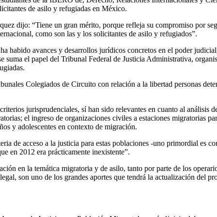
licitantes de asilo y refugiadas en México.
quez dijo: “Tiene un gran mérito, porque refleja su compromiso por seg
ernacional, como son las y los solicitantes de asilo y refugiados”.
ha habido avances y desarrollos jurídicos concretos en el poder judicia
se suma el papel del Tribunal Federal de Justicia Administrativa, orga
ugiadas.
ibunales Colegiados de Circuito con relación a la libertad personas deten
riterios jurisprudenciales, sí han sido relevantes en cuanto al análisis
orias; el ingreso de organizaciones civiles a estaciones migratorias par
iños y adolescentes en contexto de migración.
ia de acceso a la justicia para estas poblaciones -uno primordial es con
que en 2012 era prácticamente inexistente”.
ión en la temática migratoria y de asilo, tanto por parte de los operari
gal, son uno de los grandes aportes que tendrá la actualización del pro