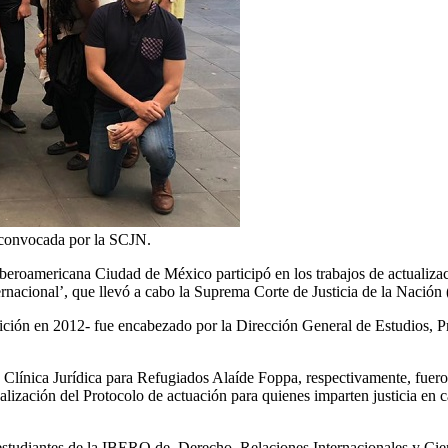
 convocada por la SCJN.
beroamericana Ciudad de México participó en los trabajos de actualizaci
ernacional’, que llevó a cabo la Suprema Corte de Justicia de la Nación
edición en 2012- fue encabezado por la Dirección General de Estudios
Clínica Jurídica para Refugiados Alaíde Foppa, respectivamente, fueron
alización del Protocolo de actuación para quienes imparten justicia en 
tudiantes de la IBERO de, Derecho, Relaciones Internacionales y Cienc