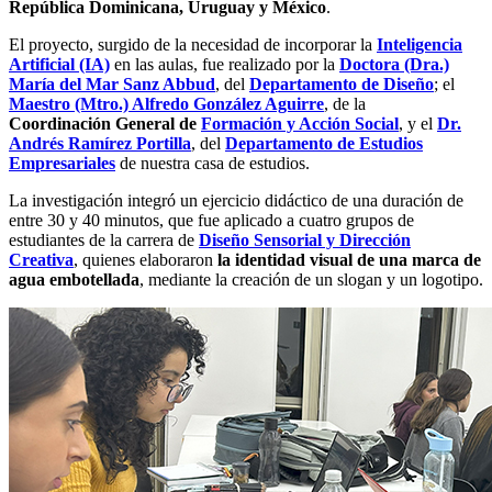
República Dominicana, Uruguay y México
.
El proyecto, surgido de la necesidad de incorporar la
Inteligencia
Artificial (IA)
en las aulas, fue realizado por la
Doctora (Dra.)
María del Mar Sanz Abbud
, del
Departamento de Diseño
; el
Maestro (Mtro.) Alfredo González Aguirre
, de la
Coordinación General de
Formación y Acción Social
, y el
Dr.
Andrés Ramírez Portilla
, del
Departamento de Estudios
Empresariales
de nuestra casa de estudios.
La investigación integró un ejercicio didáctico de una duración de
entre 30 y 40 minutos, que fue aplicado a cuatro grupos de
estudiantes de la carrera de
Diseño Sensorial y Dirección
Creativa
, quienes elaboraron
la identidad visual de una marca de
agua embotellada
, mediante la creación de un slogan y un logotipo.