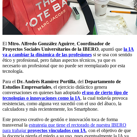
El
Mtro. Alfredo González Aguirre
,
Coordinador de
Proyectos Sociales Universitarios de la IBERO
, apuntó que
la IA
va a cambiar la dinámica de las profesiones
si se usa con sentido
ético y profesional, pero faltan aspectos técnicos, ya que es
necesario un profesional que no puede ser reemplazado por esta
tecnología.
Para el
Dr. Andrés Ramírez Portilla
, del
Departamento de
Estudios Empresariales
, el ejercicio didáctico genera
conversaciones en quienes han adoptado
el uso de cierto tipo de
tecnologías o innovaciones como la IA
, la cual todavía provoca
resistencias, como alguna vez sucedió con el uso del ábaco, la
calculadora y más recientemente, los Smartphone.
Este proceso creativo de gestión e innovación toca de forma
transversal la
estrategia que tiene el rectorado de nuestra IBERO
para trabajar
proyectos vinculados con IA
, con el objetivo de que
la docencia pierda el miedo a su uso, pues eventualmente la IA ya