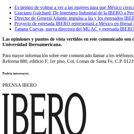
Es tiempo de voltear a ver a las mujeres para que México crezc
Graciano Guichard: De Ingeniero Industrial de la IBERO a Pre
Director de General Atlantic impulsa a las y los egresados IBE
Proyecto de egresada IBERO representará a México en Bienal 
Tatiana Cuevas, nueva directora del MUAC y egresada IBERO
Las opiniones y puntos de vista vertidos en este comunicado son d
Universidad Iberoamericana.
Para mayor información sobre este comunicado llamar a los teléfono
Reforma 880, edificio F, 1er piso, Col. Lomas de Santa Fe, C.P. 0121
Podría interesarte
PRENSA IBERO