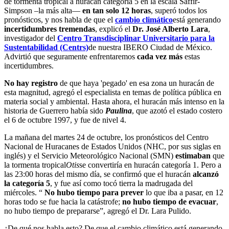
de tormenta tropical a huracán categoría 5 en la escala Saffir-
Simpson –la más alta—
en tan solo 12 horas
, superó todos los
pronósticos, y nos habla de que el
cambio climático
está generando
incertidumbres tremendas
, explicó el
Dr. José Alberto Lara
,
investigador del
Centro Transdisciplinar Universitario para la
Sustentabilidad (Centrs)
de nuestra IBERO Ciudad de México.
Advirtió que seguramente enfrentaremos
cada vez más
estas
incertidumbres.
No hay registro
de que haya 'pegado' en esa zona un huracán de
esta magnitud, agregó el especialista en temas de política pública en
materia social y ambiental. Hasta ahora, el huracán más intenso en la
historia de Guerrero había sido
Paulina
, que azotó el estado costero
el 6 de octubre 1997, y fue de nivel 4.
La mañana del martes 24 de octubre, los pronósticos del Centro
Nacional de Huracanes de Estados Unidos (NHC, por sus siglas en
inglés) y el Servicio Meteorológico Nacional (SMN)
estimaban
que
la tormenta tropical
Otis
se convertiría en huracán categoría 1. Pero a
las 23:00 horas del mismo día, se confirmó que el huracán
alcanzó
la categoría 5
, y fue así como tocó tierra la madrugada del
miércoles. “
No hubo tiempo para prever
lo que iba a pasar, en 12
horas todo se fue hacia la catástrofe;
no hubo tiempo de evacuar
,
no hubo tiempo de prepararse”, agregó el Dr. Lara Pulido.
¿De qué nos habla esto? De que el cambio climático está generando