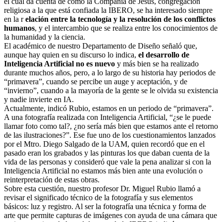
el cual da cuenta de cómo la Compañía de Jesús, congregación
religiosa a la que está confiada la IBERO, se ha interesado siempre
en la r
elación entre la tecnología y la resolución de los conflictos
humanos
, y el intercambio que se realiza entre los conocimientos de
la humanidad y la ciencia.
El académico de nuestro Departamento de Diseño señaló que,
aunque hay quien en su discurso lo indica,
el desarrollo de
Inteligencia Artificial no es nuevo
y más bien se ha realizado
durante muchos años, pero, a lo largo de su historia hay periodos de
“primavera”, cuando se percibe un auge y aceptación, y de
“invierno”, cuando a la mayoría de la gente se le olvida su existencia
y nadie invierte en IA.
Actualmente, indicó Rubio, estamos en un periodo de “primavera”.
A una fotografía realizada con Inteligencia Artificial, “¿se le puede
llamar foto como tal?, ¿no sería más bien que estamos ante el retorno
de las ilustraciones?”. Ese fue uno de los cuestionamientos lanzados
por el Mtro. Diego Salgado de la UAM, quien recordó que en el
pasado eran los grabados y las pinturas los que daban cuenta de la
vida de las personas y consideró que vale la pena analizar si con la
Inteligencia Artificial no estamos más bien ante una evolución o
reinterpretación de estas obras.
Sobre esta cuestión, nuestro profesor Dr. Miguel Rubio llamó a
revisar el significado técnico de la fotografía y sus elementos
básicos: luz y registro. Al ser la fotografía una técnica y forma de
arte que permite capturas de imágenes con ayuda de una cámara que