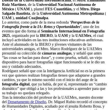
Diseño de la Universidad Iberoamericana
; el
Mtro. Emmanuel
Ruiz Martínez
, de la
Universidad Nacional Autónoma de
México
(
UNAM
), plantel
FES Cuautitlán,
y el
Mtro. Diego
Salgado Bautista
, de la
Universidad Autónoma Metropolitana
(
UAM
),
unidad Cuajimalpa
.
Lo anterior, como parte de la mesa redonda
‘Perspectivas de la
Fotografía frente a la IA: Retos y Oportunidades’
, uno de los
eventos que dio forma al
Seminario Internacional en Fotografía
2025
, organizado por la
IBERO
, la
UAM
y la
UAEMex
, el cual
incluyó actividades en las tres instituciones educativas anfitrionas.
Ante el alumnado de la IBERO y jóvenes visitantes de las
universidades amigas, el Mtro. Marco Rodríguez de la UAEMex
presumió su colección de
cámaras análogas
, y señaló que antes
“las cosas se hacían para durar”, y como prueba, señaló, un viejo
dispositivo para hacer fotografías sigue funcionando si se le dio un
uso y cuidado adecuados.
Rodríguez señaló que con la Inteligencia Artificial no es la primera
vez que quienes realizan fotografías tienen que adaptarse a grandes
cambios, ya que lo mismo sucedió con el inicio del auge de la
fotografía digital
, que ya había, de por sí, representado un “cambio
dramático” que obligó a las y los profesionales a aprender para que
su trabajo no quedara relegado.
Tras la introducción del profesor de la UAEMex, nuestro docente
del
Departamento de Diseño
, Dr. Miguel Rubio recordó el concepto
de Humanidades Digitales, acuñado por el jesuita Roberto Bosa, y