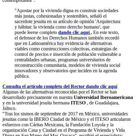
contemporánea".
"Apostar por la vivienda digna es construir sociedades
más justas, cohesionadas y sostenibles, señaló el
sacerdote jesuita en su artículo de opinión 'Arquitectura
y hábitat: la vivienda como derecho humano', que
puede leerse completo
dando clic aquí
.
En este texto,
el defensor de los Derechos Humanos también recordó
que en Latinoamérica hay evidencia de alternativas
viables como construcciones colectivas, estrategias de
control de precios e inserción de población vulnerable a
centralidades urbanas, programas universitarios de
reconstrucción comunitaria, modelos de vivienda social
innovadores y observatorios que inciden en la agenda
pública.
Consulta el artículo completo del Rector dando clic aquí
Algunas de las alternativas reconocidas por el Rector se han
desarrollado precisamente en nuestra
Universidad Iberoamericana
y en la universidad jesuita hermana
ITESO
, de Guadalajara,
Jalisco.
"Tras los sismos de septiembre de 2017 en México, universidades
jesuitas como la IBERO Ciudad de México y el ITESO articularon
esfuerzos con Cáritas Mexicana, la Fundación Loyola y la
organización Casa y Ciudad en el Programa de Vivienda y Vida
Digna en San Mateo del Mar, Oaxaca", escribió el especialista: