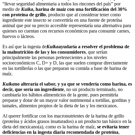
“llevar seguridad alimentaria a todos los rincones del país” por
medio de
Kuika
, harina de maíz con una fortificación del 30%
con proteína de grillo
, producto que al considerar tener como
ingrediente este insecto se convertiría en una fuente de proteína
animal que por su precio accesible representaría una alternativa para
quienes no cuentan con recursos económicos para consumir carnes,
huevos o lácteos.
Es así que la ingesta de
Kuika
ayudaría a resolver el problema de
la malnutrición de las y los consumidores
, que serían
principalmente las personas pertenecientes a los niveles
socioeconómicos C, D+ y D, las que suelen comprar directamente
en las tortillerías o las que preparan su comida a base de harina de
maíz.
Kuika
no alteraría el sabor, y ya que se vendería como harina, es
decir, que sería un ingrediente
, no un producto terminado, no
cambiaría los hábitos alimenticios de la gente, pues permitiría
preparar y dotar de un mayor valor nutrimental a tortillas, gorditas y
tamales, alimentos propios de la dieta de las y los mexicanos.
Al querer fortificar con los macronutrientes de la harina de grillo
(proteína y ácidos grasos insaturados) a un producto tan básico en la
dieta del mexicano(a), como es la harina de maíz,
se evitaría tener
deficiencias en la ingesta diaria recomendada de proteína
,