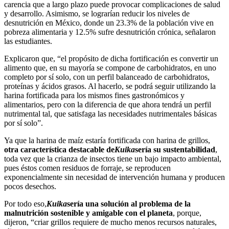
carencia que a largo plazo puede provocar complicaciones de salud
y desarrollo. Asimismo, se lograrían reducir los niveles de
desnutrición en México, donde un 23.3% de la población vive en
pobreza alimentaria y 12.5% sufre desnutrición crónica, señalaron
las estudiantes.
Explicaron que, “el propósito de dicha fortificación es convertir un
alimento que, en su mayoría se compone de carbohidratos, en uno
completo por sí solo, con un perfil balanceado de carbohidratos,
proteínas y ácidos grasos. Al hacerlo, se podrá seguir utilizando la
harina fortificada para los mismos fines gastronómicos y
alimentarios, pero con la diferencia de que ahora tendrá un perfil
nutrimental tal, que satisfaga las necesidades nutrimentales básicas
por sí solo”.
Ya que la harina de maíz estaría fortificada con harina de grillos,
otra característica destacable de
Kuika
sería su sustentabilidad
,
toda vez que la crianza de insectos tiene un bajo impacto ambiental,
pues éstos comen residuos de forraje, se reproducen
exponencialmente sin necesidad de intervención humana y producen
pocos desechos.
Por todo eso,
Kuika
sería una solución al problema de la
malnutrición sostenible y amigable con el planeta
, porque,
dijeron, “criar grillos requiere de mucho menos recursos naturales,