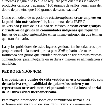
alimentos y agua que lo que se requiere para criar reses y elaborar
productos cárnicos”, además, “100 gramos de grillos tienen más del
doble de proteína que 100 gramos de carne vacuna”.
Como el modelo de negocio de esta
startup
busca
crear empleos en
la población más vulnerable
, las alumnas de la IBERO,
universidad jesuita de la Ciudad de México,
desean crear granjas
y criaderos de grillos en comunidades indígenas
que requieran
fuentes de empleo sustentables en su mismo entorno, sin que tengan
que transformarlo.
Las y los pobladores de estos lugares gestionarían los criaderos que
proporcionarían la materia prima para
Kuika
, harina de maíz
fortificada con grillos que tendrían prioridad de recibir estas mismas
comunidades, para integrarla en su dieta y mejorar su alimentación y
nutrición.
PEDRO RENDÓN/ICM
Las opiniones y puntos de vista vertidos en este comunicado son
de exclusiva responsabilidad de quienes los emiten y no
representan necesariamente el pensamiento ni la línea editorial
de la Universidad Iberoamericana.
Para mayor información sobre este comunicado llamar a los
teléfonos: (55) 59 50 40 00, Ext. 7594, 7759 Comunicación