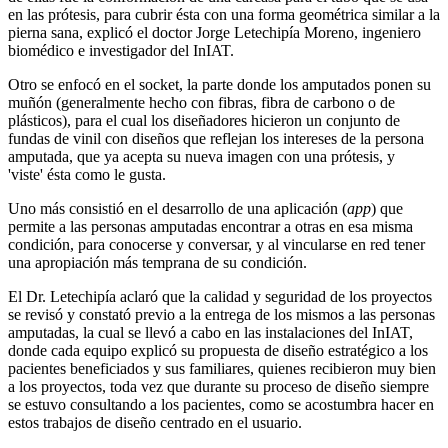
en las prótesis, para cubrir ésta con una forma geométrica similar a la
pierna sana, explicó el doctor Jorge Letechipía Moreno, ingeniero
biomédico e investigador del InIAT.
Otro se enfocó en el socket, la parte donde los amputados ponen su
muñón (generalmente hecho con fibras, fibra de carbono o de
plásticos), para el cual los diseñadores hicieron un conjunto de
fundas de vinil con diseños que reflejan los intereses de la persona
amputada, que ya acepta su nueva imagen con una prótesis, y
'viste' ésta como le gusta.
Uno más consistió en el desarrollo de una aplicación (
app
) que
permite a las personas amputadas encontrar a otras en esa misma
condición, para conocerse y conversar, y al vincularse en red tener
una apropiación más temprana de su condición.
El Dr. Letechipía aclaró que la calidad y seguridad de los proyectos
se revisó y constató previo a la entrega de los mismos a las personas
amputadas, la cual se llevó a cabo en las instalaciones del InIAT,
donde cada equipo explicó su propuesta de diseño estratégico a los
pacientes beneficiados y sus familiares, quienes recibieron muy bien
a los proyectos, toda vez que durante su proceso de diseño siempre
se estuvo consultando a los pacientes, como se acostumbra hacer en
estos trabajos de diseño centrado en el usuario.