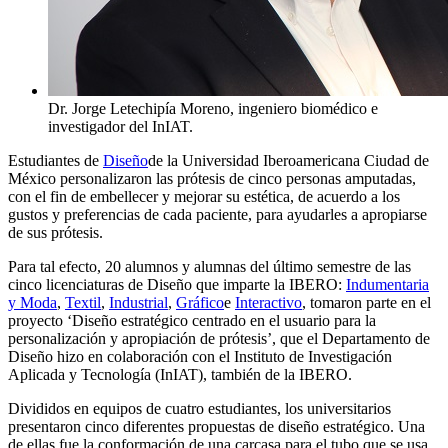
Dr. Jorge Letechipía Moreno, ingeniero biomédico e
investigador del InIAT.
Estudiantes de
Diseño
de la Universidad Iberoamericana Ciudad de
México personalizaron las prótesis de cinco personas amputadas,
con el fin de embellecer y mejorar su estética, de acuerdo a los
gustos y preferencias de cada paciente, para ayudarles a apropiarse
de sus prótesis.
Para tal efecto, 20 alumnos y alumnas del último semestre de las
cinco licenciaturas de Diseño que imparte la IBERO:
Indumentaria
y Moda
,
Textil
,
Industrial
,
Gráfico
e
Interactivo
, tomaron parte en el
proyecto ‘Diseño estratégico centrado en el usuario para la
personalización y apropiación de prótesis’, que el Departamento de
Diseño hizo en colaboración con el Instituto de Investigación
Aplicada y Tecnología (InIAT), también de la IBERO.
Divididos en equipos de cuatro estudiantes, los universitarios
presentaron cinco diferentes propuestas de diseño estratégico. Una
de ellas fue la conformación de una carcasa para el tubo que se usa