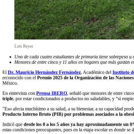
Luis Reyes
Uno de cada cuatro estudiantes de primaria tiene sobrepeso u
Menores de entre cinco y 11 años en hogares que más gastan en 
El
Dr. Mauricio Hernández Fernández
, Académico del
Instituto 
reconocido con el
Premio 2025 de la Organización de las Nacion
México.
En entrevista con
Prensa IBERO
, señaló que menores de entre cinc
triple
, por estar condicionados a productos no saludables, y “si empiez
"Eso afecta muchísimo a su salud, a su bienestar, a su capacidad pro
Producto Interno Bruto (PIB) por problemas asociados a la obes
Indicó que
desde los 0 a los 5 años ya hay aproximadamente un 8
estas condiciones preocupantes, pues en la etapa escolar es donde se