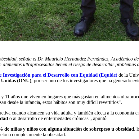
 obesidad, señala el Dr. Mauricio Hernández Fernández, Académico de
alimentos ultraprocesados tienen el riesgo de desarrollar problemas d
de Investigación para el Desarrollo con Equidad (Equide)
de la Uni
es Unidas (ONU)
, por ser uno de los investigadores que ha generado evid
o y 11 años que viven en hogares que más gastan en alimentos ultrapro
an desde la infancia, estos hábitos son muy difícil revertirlos”.
ductiva cuando alcancen su vida adulta y también afecta a la economía 
idad
o al desarrollo de enfermedades crónicas", apuntó.
% de niñas y niños con alguna situación de sobrepeso u obesidad
, 
 detona completamente la obesidad.