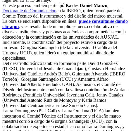
lugar del 13 al 15 de mayo.
En este proceso también participó
Karles Daniel Manzo
,
Doctorante de Comunicación
en la IBERO, quien formó parte del
Comité Técnico del Instrumento; y del diseño del marco muestral.
La obra se encuentra disponible en línea;
puede consultarse dando
clic aquí
, y es resultado de un amplio esfuerzo colaborativo de
diversas instituciones y personas académicas comprometidas con la
educación y la comunicación en las universidades de AUSJAL.
Inicialmente, la coordinación del proyecto estuvo a cargo de la
profesora Giorgina Santangelo (de la Universidad Católica del
Uruguay UCU), quien lideró un equipo multidisciplinario de
especialistas.
Del desarrollo teórico también formaron parte David González
(ITESO, Universidad Jesuita de Guadalajara), Gustavo Hernández
(Universidad Católica Andrés Bello), Guiomara Alvarado (IBERO
Torreón), Giorgina Santangelo (UCU) y Amaranta Alfaro
(Universidad Alberto Huertado, UAH). Asimismo, el Comité de
Diseño del Instrumento contó con la valiosa contribución de Adriana
Rodríguez (Pontificia Universidad Javeriana Cali), Jenny Canales
(Universidad Antonio Ruíz de Montoya) y Karla Ramos
(Universidad Centroamericana José Simeón Cañas).
Laura Domínguez (PUJ Cali) y Laura Orellana (UCA) también
integraron el Comité Técnico del Instrumento; y el diseño marco
muestral corrió a cargo de Giorgina Santangelo (UCU), con la
colaboración de expertos en estadística como Laura Domínguez, y