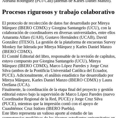
Adriana Rodríguez (PUJ Cali) (además de Karles Daniel Manzo).
Procesos rigurosos y trabajo colaborativo
El protocolo de recolección de datos fue desarrollado por Mireya
Márquez (IBERO CDMX) y Giorgina Santangelo (UCU), con la
colaboración de coordinadores en diversas universidades, entre ellos
Amaranta Alfaro (UAH), Gustavo Hernández (UCAB), David
González (ITESO). La gestión de la plataforma de encuestas Survey
Monkey fue liderada por Mireya Márquez y Karles Daniel Manzo
(IBERO CDMX).
El Comité Editorial del libro, responsable de la revisión de capítulos,
estuvo compuesto por Giorgina Santangelo (UCU), Mireya
Márquez (IBERO CDMX), Marco López Paredes y Jorge Cruz
Silva (ambos de la Pontificia Universidad Católica del Ecuador,
PUCE). Adicionalmente, el análisis estadístico fue desarrollado por
Mireya Márquez, Karles Daniel Manzo (IBERO CDMX) y Laura
Orellana (UCA).
Finalmente, la coordinación de la etapa final del proyecto y gestión
editorial estuvo bajo la supervisión de Marco López Paredes (nuevo
Coordinador Regional de la Red, PUCE) y Jorge Cruz Silva
(PUCE), mientras que la impresión contó con el apoyo de
Cuauhtémoc Cruz Isidoro (IBERO Puebla).
Este libro representa un valioso aporte al estudio de las
competencias mediáticas de los jóvenes estudiantes universitarios en