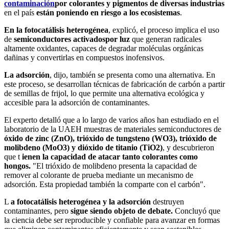
contaminación
por colorantes y pigmentos de diversas industrias
en el país
están poniendo en riesgo a los ecosistemas
.
En la fotocatálisis heterogénea
, explicó, el proceso implica el uso
de
semiconductores activados
por luz
que generan radicales
altamente oxidantes, capaces de degradar moléculas orgánicas
dañinas y convertirlas en compuestos inofensivos.
La adsorción
, dijo, también se presenta como una alternativa. En
este proceso, se desarrollan técnicas de fabricación de carbón a partir
de semillas de frijol, lo que permite una alternativa ecológica y
accesible para la adsorción de contaminantes.
El experto detalló que a lo largo de varios años han estudiado en el
laboratorio de la UAEH muestras de materiales semiconductores de
óxido de zinc (ZnO), trióxido de tungsteno (WO3), trióxido de
molibdeno (MoO3) y dióxido de titanio (TiO2)
, y descubrieron
que t
ienen la capacidad de atacar tanto colorantes como
hongos.
"El trióxido de molibdeno presenta la capacidad de
remover al colorante de prueba mediante un mecanismo de
adsorción. Esta propiedad también la comparte con el carbón".
L
a fotocatálisis heterogénea y la adsorción
destruyen
contaminantes, pero
sigue siendo objeto de debate.
Concluyó que
la ciencia debe ser reproducible y confiable para avanzar en formas