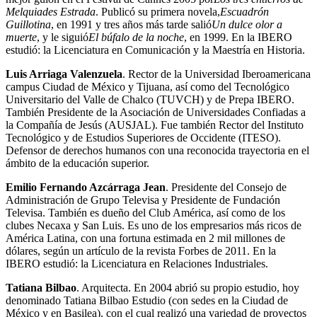
Melquiades Estrada
. Publicó su primera novela,
Escuadrón
Guillotina
, en 1991 y tres años más tarde salió
Un dulce olor a
muerte
, y le siguió
El búfalo de la noche
, en 1999. En la IBERO
estudió: la Licenciatura en Comunicación y la Maestría en Historia.
Luis Arriaga Valenzuela
. Rector de la Universidad Iberoamericana
campus Ciudad de México y Tijuana, así como del Tecnológico
Universitario del Valle de Chalco (TUVCH) y de Prepa IBERO.
También Presidente de la Asociación de Universidades Confiadas a
la Compañía de Jesús (AUSJAL). Fue también Rector del Instituto
Tecnológico y de Estudios Superiores de Occidente (ITESO).
Defensor de derechos humanos con una reconocida trayectoria en el
ámbito de la educación superior.
Emilio Fernando Azcárraga Jean
. Presidente del Consejo de
Administración de Grupo Televisa y Presidente de Fundación
Televisa. También es dueño del Club América, así como de los
clubes Necaxa y San Luis. Es uno de los empresarios más ricos de
América Latina, con una fortuna estimada en 2 mil millones de
dólares, según un artículo de la revista Forbes de 2011. En la
IBERO estudió: la Licenciatura en Relaciones Industriales.
Tatiana Bilbao
. Arquitecta. En 2004 abrió su propio estudio, hoy
denominado Tatiana Bilbao Estudio (con sedes en la Ciudad de
México y en Basilea), con el cual realizó una variedad de proyectos