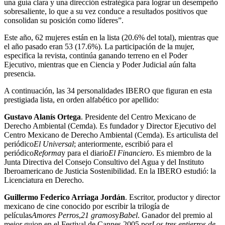
una guía clara y una dirección estratégica para lograr un desempeño
sobresaliente, lo que a su vez conduce a resultados positivos que
consolidan su posición como líderes”.
Este año, 62 mujeres están en la lista (20.6% del total), mientras que
el año pasado eran 53 (17.6%). La participación de la mujer,
especifica la revista, continúa ganando terreno en el Poder
Ejecutivo, mientras que en Ciencia y Poder Judicial aún falta
presencia.
A continuación, las 34 personalidades IBERO que figuran en esta
prestigiada lista, en orden alfabético por apellido:
Gustavo Alanís Ortega
. Presidente del Centro Mexicano de
Derecho Ambiental (Cemda). Es fundador y Director Ejecutivo del
Centro Mexicano de Derecho Ambiental (Cemda). Es articulista del
periódico
El Universal
; anteriormente, escribió para el
periódico
Reforma
y para el diario
El Financiero
. Es miembro de la
Junta Directiva del Consejo Consultivo del Agua y del Instituto
Iberoamericano de Justicia Sostenibilidad. En la IBERO estudió: la
Licenciatura en Derecho.
Guillermo Federico Arriaga Jordán
. Escritor, productor y director
mexicano de cine conocido por escribir la trilogía de
películas
Amores Perros
,
21 gramos
y
Babel
. Ganador del premio al
mejor guion en el Festival de Cannes 2005 por
Los tres entierros de