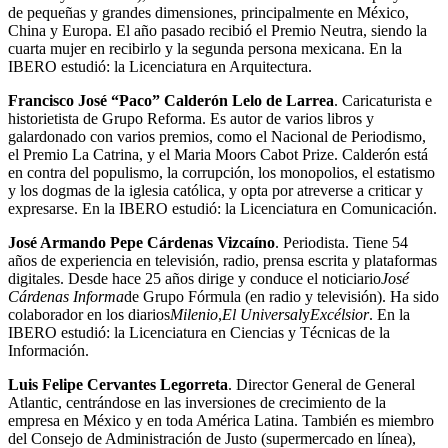
de pequeñas y grandes dimensiones, principalmente en México,
China y Europa. El año pasado recibió el Premio Neutra, siendo la
cuarta mujer en recibirlo y la segunda persona mexicana. En la
IBERO estudió: la Licenciatura en Arquitectura.
Francisco José “Paco” Calderón Lelo de Larrea
. Caricaturista e
historietista de Grupo Reforma. Es autor de varios libros y
galardonado con varios premios, como el Nacional de Periodismo,
el Premio La Catrina, y el Maria Moors Cabot Prize. Calderón está
en contra del populismo, la corrupción, los monopolios, el estatismo
y los dogmas de la iglesia católica, y opta por atreverse a criticar y
expresarse. En la IBERO estudió: la Licenciatura en Comunicación.
José Armando Pepe Cárdenas Vizcaíno
. Periodista. Tiene 54
años de experiencia en televisión, radio, prensa escrita y plataformas
digitales. Desde hace 25 años dirige y conduce el noticiario
José
Cárdenas Informa
de Grupo Fórmula (en radio y televisión). Ha sido
colaborador en los diarios
Milenio
,
El Universal
y
Excélsior
. En la
IBERO estudió: la Licenciatura en Ciencias y Técnicas de la
Información.
Luis Felipe Cervantes Legorreta
. Director General de General
Atlantic, centrándose en las inversiones de crecimiento de la
empresa en México y en toda América Latina. También es miembro
del Consejo de Administración de Justo (supermercado en línea),