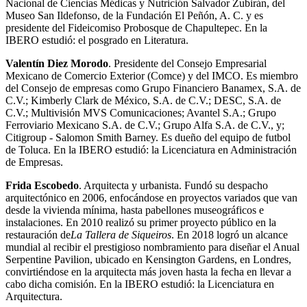
Nacional de Ciencias Médicas y Nutrición Salvador Zubirán, del
Museo San Ildefonso, de la Fundación El Peñón, A. C. y es
presidente del Fideicomiso Probosque de Chapultepec. En la
IBERO estudió: el posgrado en Literatura.
Valentín Diez Morodo
. Presidente del Consejo Empresarial
Mexicano de Comercio Exterior (Comce) y del IMCO. Es miembro
del Consejo de empresas como Grupo Financiero Banamex, S.A. de
C.V.; Kimberly Clark de México, S.A. de C.V.; DESC, S.A. de
C.V.; Multivisión MVS Comunicaciones; Avantel S.A.; Grupo
Ferroviario Mexicano S.A. de C.V.; Grupo Alfa S.A. de C.V., y;
Citigroup - Salomon Smith Barney. Es dueño del equipo de futbol
de Toluca. En la IBERO estudió: la Licenciatura en Administración
de Empresas.
Frida Escobedo
. Arquitecta y urbanista. Fundó su despacho
arquitectónico en 2006, enfocándose en proyectos variados que van
desde la vivienda mínima, hasta pabellones museográficos e
instalaciones. En 2010 realizó su primer proyecto público en la
restauración de
La Tallera de Siqueiros
. En 2018 logró un alcance
mundial al recibir el prestigioso nombramiento para diseñar el Anual
Serpentine Pavilion, ubicado en Kensington Gardens, en Londres,
convirtiéndose en la arquitecta más joven hasta la fecha en llevar a
cabo dicha comisión. En la IBERO estudió: la Licenciatura en
Arquitectura.