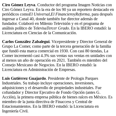
Ciro Gómez Leyva
. Conductor del programa Imagen Noticias con
Ciro Gómez Leyva. En la era de los 90 ya un reportero destacado en
periódicos como
El Universal
,
El Financiero
y
Reforma
, para después
ingresar a Canal 40, donde también fue director además de
fundador. Colaboró en Milenio Televisión y en el programa de
análisis político de Televisa
Tercer Grado
. En la IBERO estudió: la
Licenciatura en Ciencias de la Comunicación.
Carlos González Zabalegui
. Vicepresidente y Director General de
Grupo La Comer, como parte de la tercera generación de la familia
que fundó esta marca comercial en 1930. Con casi 80 tiendas, La
Comer incrementó casi 4.3% sus ventas sus ventas en unidades con
al menos un año de operación en 2021. También es miembro del
Consejo Mexicano de Negocios. En la IBERO estudió: la
Licenciatura en Administración de Empresas.
Luis Gutiérrez Guajardo
. Presidente de Prologis Parques
Industriales. Su trabajo incluye operaciones, inversiones,
adquisiciones y el desarrollo de propiedades industriales. Fue
cofundador y Director Ejecutivo de Fondo Opción (antes G.
Acción), la primera empresa pública de bienes raíces en México. Es
miembro de la junta directiva de Finaccess y Central de
Estacionamientos. En la IBERO estudió: la Licenciatura en
Ingeniería Civil.