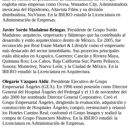
engloba otras empresas como Ocesa, Wanadoo City, Administradora
mexicana del Hipódromo, Altavista Films y su división
distribuidora, NuVision. En la IBERO estudió la Licenciatura en
Administración de Empresas.
Javier Sordo Madaleno Bringas
. Presidente de Grupo Sordo
Madaleno. arquitecto, empresario y filántropo que ha contribuido al
desarrollo y estilo arquitectónico dentro de México. En 2005, fue
reconocido por Real Estate Market & Lifestyle como el empresario
más destacado del sector inmobiliario. Sus proyectos principales
están ubicados en Acapulco, Guerrero; Cancún y Riviera Maya,
Quintana Roo; Los Cabos, Baja California Sur; Puerto Peñasco,
Sonora; Monterrey, Nuevo León; y la Ciudad de México. En la
IBERO estudió: la Licenciatura en Arquitectura.
Olegario Vázquez Aldir
. Presidente Ejecutivo de Grupo
Empresarial Ángeles (GEA). En 1996 tomó posesión como Director
General del Hospital Ángeles del Pedregal y el 13 de noviembre del
año 2000 fue nombrado Director General Corporativo. Creó el
Grupo Empresarial Ángeles, dirigiendo la evaluación, adquisición y
construcción de Hospitales Ángeles; compró, reestructuró y relanzó
los Hoteles Camino Real; conformó el Grupo Imagen y realizó la
compra de Grupo Financiero Multiva. En la IBERO estudió: la
Licenciatura en Administración de Empresas.