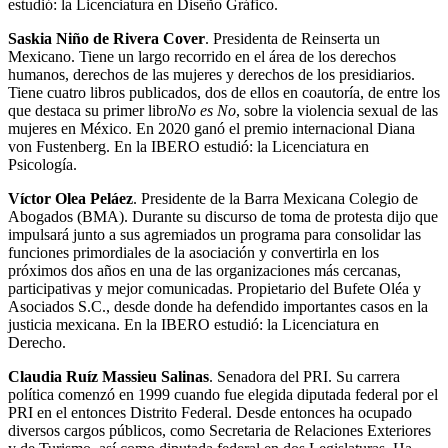
estudió: la Licenciatura en Diseño Gráfico.
Saskia Niño de Rivera Cover
. Presidenta de Reinserta un
Mexicano. Tiene un largo recorrido en el área de los derechos
humanos, derechos de las mujeres y derechos de los presidiarios.
Tiene cuatro libros publicados, dos de ellos en coautoría, de entre los
que destaca su primer libro
No es No
, sobre la violencia sexual de las
mujeres en México. En 2020 ganó el premio internacional Diana
von Fustenberg. En la IBERO estudió: la Licenciatura en
Psicología.
Víctor Olea Peláez
. Presidente de la Barra Mexicana Colegio de
Abogados (BMA). Durante su discurso de toma de protesta dijo que
impulsará junto a sus agremiados un programa para consolidar las
funciones primordiales de la asociación y convertirla en los
próximos dos años en una de las organizaciones más cercanas,
participativas y mejor comunicadas. Propietario del Bufete Oléa y
Asociados S.C., desde donde ha defendido importantes casos en la
justicia mexicana. En la IBERO estudió: la Licenciatura en
Derecho.
Claudia Ruíz Massieu Salinas
. Senadora del PRI. Su carrera
política comenzó en 1999 cuando fue elegida diputada federal por el
PRI en el entonces Distrito Federal. Desde entonces ha ocupado
diversos cargos públicos, como Secretaria de Relaciones Exteriores