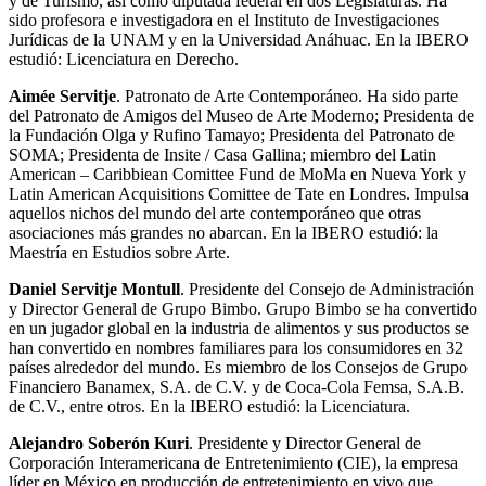
y de Turismo, así como diputada federal en dos Legislaturas. Ha
sido profesora e investigadora en el Instituto de Investigaciones
Jurídicas de la UNAM y en la Universidad Anáhuac. En la IBERO
estudió: Licenciatura en Derecho.
Aimée Servitje
. Patronato de Arte Contemporáneo. Ha sido parte
del Patronato de Amigos del Museo de Arte Moderno; Presidenta de
la Fundación Olga y Rufino Tamayo; Presidenta del Patronato de
SOMA; Presidenta de Insite / Casa Gallina; miembro del Latin
American – Caribbiean Comittee Fund de MoMa en Nueva York y
Latin American Acquisitions Comittee de Tate en Londres. Impulsa
aquellos nichos del mundo del arte contemporáneo que otras
asociaciones más grandes no abarcan. En la IBERO estudió: la
Maestría en Estudios sobre Arte.
Daniel Servitje Montull
. Presidente del Consejo de Administración
y Director General de Grupo Bimbo. Grupo Bimbo se ha convertido
en un jugador global en la industria de alimentos y sus productos se
han convertido en nombres familiares para los consumidores en 32
países alrededor del mundo. Es miembro de los Consejos de Grupo
Financiero Banamex, S.A. de C.V. y de Coca-Cola Femsa, S.A.B.
de C.V., entre otros. En la IBERO estudió: la Licenciatura.
Alejandro Soberón Kuri
. Presidente y Director General de
Corporación Interamericana de Entretenimiento (CIE), la empresa
líder en México en producción de entretenimiento en vivo que