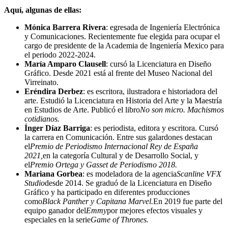
Aquí, algunas de ellas:
Mónica Barrera Rivera
: egresada de Ingeniería Electrónica
y Comunicaciones. Recientemente fue elegida para ocupar el
cargo de presidente de la Academia de Ingeniería Mexico para
el periodo 2022-2024.
María Amparo Clausell
: cursó la Licenciatura en Diseño
Gráfico. Desde 2021 está al frente del Museo Nacional del
Virreinato.
Eréndira Derbez
: es escritora, ilustradora e historiadora del
arte. Estudió la Licenciatura en Historia del Arte y la Maestría
en Estudios de Arte. Publicó el libro
No son micro. Machismos
cotidianos.
Ínger Díaz Barriga
: es periodista, editora y escritora. Cursó
la carrera en Comunicación. Entre sus galardones destacan
el
Premio de Periodismo Internacional Rey de España
2021,
en la categoría Cultural y de Desarrollo Social, y
el
Premio Ortega y Gasset de Periodismo 2018.
Mariana Gorbea
: es modeladora de la agencia
Scanline VFX
Studio
desde 2014. Se graduó de la Licenciatura en Diseño
Gráfico y ha participado en diferentes producciones
como
Black Panther y Capitana Marvel.
En 2019 fue parte del
equipo ganador del
Emmy
por mejores efectos visuales y
especiales en la serie
Game of Thrones.