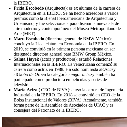
la IBERO.
Frida Escobedo
(Arquitecta): es ex alumna de la carrera de
Arquitectura en la IBERO. Se ha hecho acreedora a varios
premios como la Bienal Iberoamericana de Arquitectura y
Urbanismo, y fue seleccionada para diseñar la nueva ala de
arte moderno y contemporáneo del Museo Metropolitano de
Arte (MET).
Maru Escobedo
(directora general de BMW México):
concluyó la Licenciatura en Economía en la IBERO. En
2019, se convirtió en la primera persona mexicana en ser
designada directora general para BMW Group México.
Salma Hayek
(actriz y productora): estudió Relaciones
Internacionales en la IBERO. La veracruzana comenzó su
carrera como actriz en 1988. Ha sido nominada al
Oscar
y
al
Globo de Oro
en la categoría a
mejor actriz
y también ha
participado como productora en películas y series de
televisión.
María Ariza (
CEO de BIVA): cursó la carrera de Ingeniería
Industrial en la IBERO. En 2018 se convirtió en CEO de la
Bolsa Institucional de Valores (BIVA). Actualmente, también
forma parte de la Asamblea de Asociados de UIAC y es
consejera del Patronato de la IBERO.